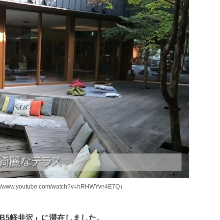
youtube.com/watch?v=hRHWYvn4E7Q）
B5軽井沢」に滞在しました。