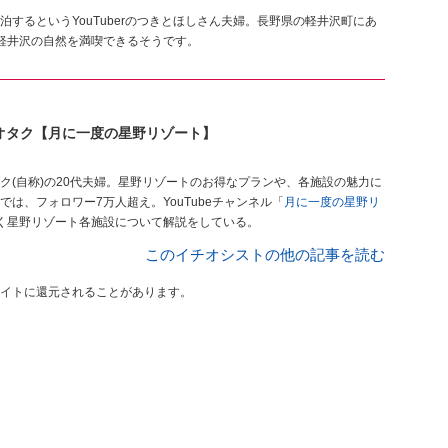
するというYouTuberのつきとほしさん夫婦。長野県の軽井沢町にあ
。軽井沢の自然を満喫できるそうです。
オタク【月に一度の星野リゾート】
(自称)の20代夫婦。星野リゾートのお得なプランや、各施設の魅力に
は、フォロワー7万人超え。YouTubeチャンネル「
月に一度の星野リ
しく星野リゾート各施設について解説をしている。
このイチオシストの他の記事を読む
イトに還元されることがあります。