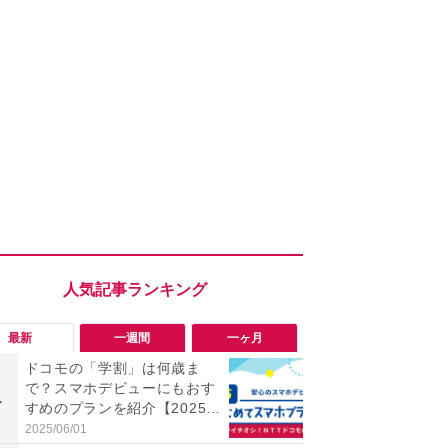
最新
一週間
一ヶ月
ドコモの「学割」は何歳ま
「勝手にデ
で？スマホデビューにもおす
る!?」Win
1
1
すめのプランを紹介【2025年
オフにして最
最新】
身を守る技
2025/06/01
2026/08/05