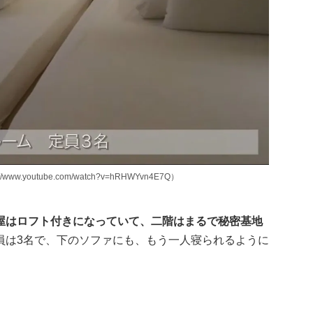
youtube.com/watch?v=hRHWYvn4E7Q）
屋はロフト付きになっていて、二階はまるで秘密基地
員は3名で、下のソファにも、もう一人寝られるように