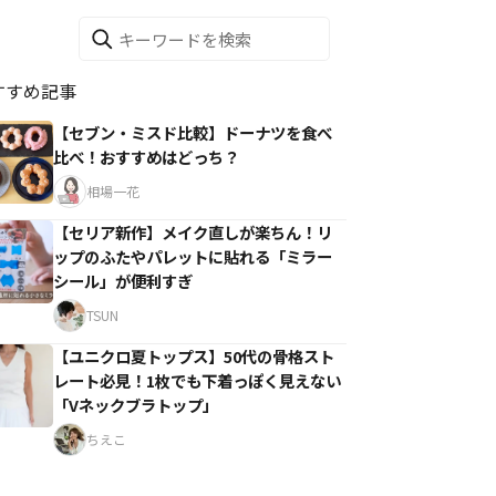
すすめ記事
【セブン・ミスド比較】ドーナツを食べ
比べ！おすすめはどっち？
相場一花
【セリア新作】メイク直しが楽ちん！リ
ップのふたやパレットに貼れる「ミラー
シール」が便利すぎ
TSUN
【ユニクロ夏トップス】50代の骨格スト
レート必見！1枚でも下着っぽく見えない
「Vネックブラトップ」
ちえこ