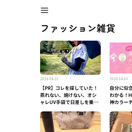
ファッション雑貨
2020.04.21
2020.04.03
【PR】コレを探していた！
自分に似
蒸れない、焼けない、オシ
わかる！H
ャレUV手袋で日差しを乗り
神カラー
切る