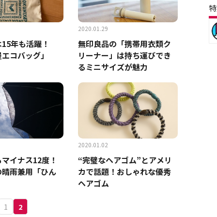
特
2020.01.29
15年も活躍！
無印良品の「携帯用衣類ク
屋エコバッグ」
リーナー」は持ち運びでき
るミニサイズが魅力
2020.01.02
マイナス12度！
“完璧なヘアゴム”とアメリ
の晴雨兼用「ひん
カで話題！おしゃれな優秀
ヘアゴム
1
2