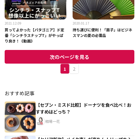
2021.12.09
2020.01.17
買ってよかった【パタゴニア】ド定
持ち運びに便利！「扇子」はビジネ
番「シンチラスナップT」がやっぱ
スマンの夏の必需品
り良き！《動画》
次のページを見る
1
2
おすすめ記事
【セブン・ミスド比較】ドーナツを食べ比べ！お
すすめはどっち？
相場一花