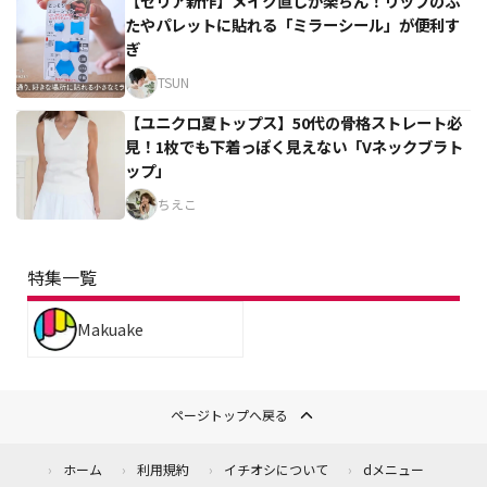
【セリア新作】メイク直しが楽ちん！リップのふ
たやパレットに貼れる「ミラーシール」が便利す
ぎ
TSUN
【ユニクロ夏トップス】50代の骨格ストレート必
見！1枚でも下着っぽく見えない「Vネックブラト
ップ」
ちえこ
特集一覧
Makuake
ページトップへ戻る
ホーム
利用規約
イチオシについて
dメニュー