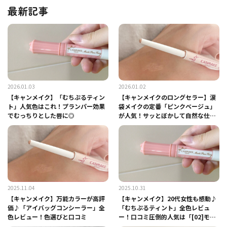
最新記事
2026.01.03
2026.01.02
【キャンメイク】「むちぷるティン
【キャンメイクのロングセラー】涙
ト」人気色はこれ！プランパー効果
袋メイクの定番「ピンクベージュ」
でむっちりとした唇に◎
が人気！サッとぼかして自然な仕上
がりに
2025.11.04
2025.10.31
【キャンメイク】万能カラーが高評
【キャンメイク】20代女性も感動♪
価♪「アイバッグコンシーラー」全
「むちぷるティント」全色レビュ
色レビュー！色選びと口コミ
ー！口コミ圧倒的人気は「[02]モ
モ」＜2025年最新＞