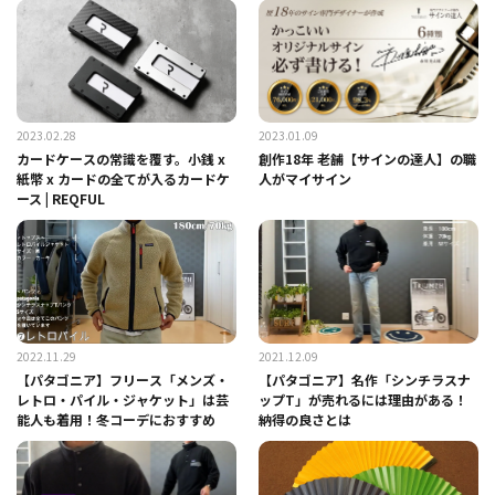
2023.02.28
2023.01.09
カードケースの常識を覆す。小銭 x
創作18年 老舗【サインの達人】の職
紙幣 x カードの全てが入るカードケ
人がマイサイン
ース | REQFUL
2022.11.29
2021.12.09
【パタゴニア】フリース「メンズ・
【パタゴニア】名作「シンチラスナ
レトロ・パイル・ジャケット」は芸
ップT」が売れるには理由がある！
能人も着用！冬コーデにおすすめ
納得の良さとは