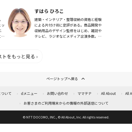
心して楽しく撮影する方法を提案してい
る。
すはら ひろこ
。
建築・インテリア・整理収納の資格と経験
ェッ
による片付け術に定評がある。商品開発や
ニ
収納用品のデザイン監修をはじめ、雑誌や
に負
テレビ、ラジオなどメディア出演多数。著
書・監修書20冊以上、人気講師として各
味
地でセミナーを開催。共働き主婦の目線か
ら追求した収...
トをもっと見る ›
ページトップへ戻る
について
dメニュー
お問い合わせ
ママテナ
All About
All
お客さまのご利用端末からの情報の外部送信について
© NTT DOCOMO, INC., © All About, Inc. All rights reserved.