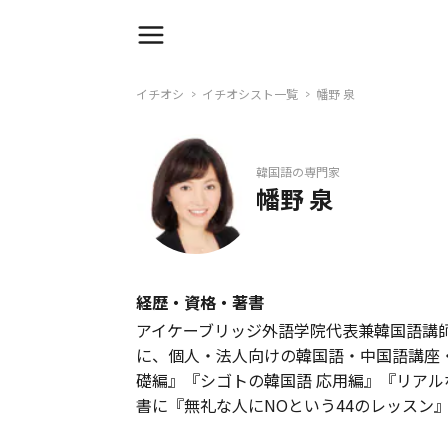
イチオシ
イチオシスト一覧
幡野 泉
韓国語の専門家
幡野 泉
経歴・資格・著書
アイケーブリッジ外語学院代表兼韓国語講
に、個人・法人向けの韓国語・中国語講座
礎編』『シゴトの韓国語 応用編』『リア
書に『無礼な人にNOという44のレッスン