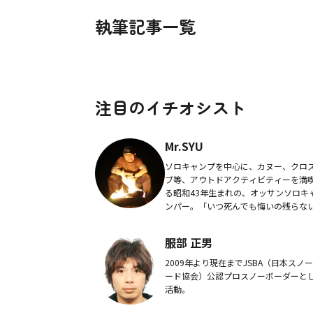
執筆記事一覧
注目のイチオシスト
Mr.SYU
ソロキャンプを中心に、カヌー、クロ
ブ等、アウトドアクティビティーを満
る昭和43年生まれの、オッサンソロキ
ンパー。「いつ死んでも悔いの残らな
生」を目指し、悔いが残らないように
ひたすらキャンプ道具の収集に明け暮
服部 正男
る、自他ともに...
2009年より現在までJSBA（日本スノ
ード協会）公認プロスノーボーダーと
活動。