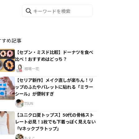
すすめ記事
【セブン・ミスド比較】ドーナツを食べ
比べ！おすすめはどっち？
相場一花
【セリア新作】メイク直しが楽ちん！リ
ップのふたやパレットに貼れる「ミラー
シール」が便利すぎ
TSUN
【ユニクロ夏トップス】50代の骨格スト
レート必見！1枚でも下着っぽく見えない
「Vネックブラトップ」
ちえこ