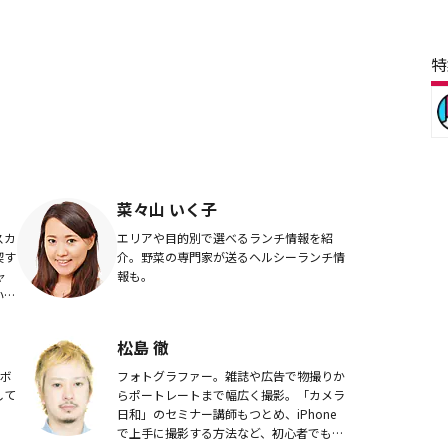
特
菜々山 いく子
スカ
エリアや目的別で選べるランチ情報を紹
喫す
介。野菜の専門家が送るヘルシーランチ情
ャ
報も。
い人
と、
れ
松島 徹
ーボ
フォトグラファー。雑誌や広告で物撮りか
して
らポートレートまで幅広く撮影。「カメラ
日和」のセミナー講師もつとめ、iPhone
で上手に撮影する方法など、初心者でも安