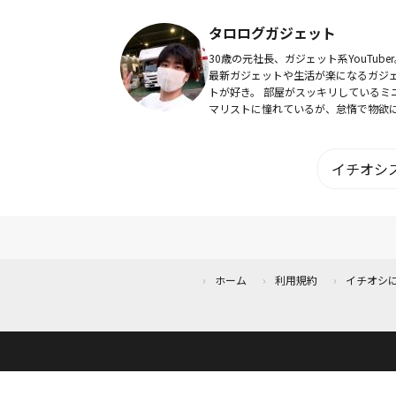
タロログガジェット
30歳の元社長、ガジェット系YouTuber
最新ガジェットや生活が楽になるガジ
トが好き。 部屋がスッキリしているミ
マリストに憧れているが、怠惰で物欲
けがちで部屋にものが溢れている。
Amazonタイムセールが好きで毎週意
も...
イチオシス
ホーム
利用規約
イチオシ