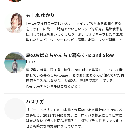
五十嵐 ゆかり
Twitterフォロワー数10万人。 「アイデアで料理を面白くする」
をモットーに簡単・時短でおいしいレシピを紹介。発酵食品を
使用して料理をおいしくしたり、おいしさはキープしたまま減
塩したりなど、ヘルシーレシピも得意。企画、レシピ開発、商
品...
島のおばあちゃんちで暮らす-Island Slow
Life-
鹿児島の離島、種子島に移住しYouTubeで島暮らしについて発
信している暮らし系vlogger。妻のおばあちゃんが住んでいた古
民家を手入れしながら、夫婦2人、猫3匹で暮らしている。
YouTubeチャンネルはこちらから！
ハスナガ
「ボールドバナナ」の日本輸入代理店である弊社HASUNAGA株
式会社は、2022年8月に創業。ヨーロッパを拠点にして日本に
はまだないブランド商品を輸入し、海外ブランドをファン化さ
せる戦略的な事業展開をしています。