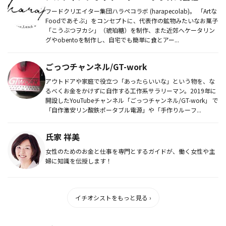
フードクリエイター集団ハラペコラボ (harapecolab)。 「Artな
Foodであそぶ」をコンセプトに、代表作の鉱物みたいなお菓子
「こうぶつヲカシ」（琥珀糖）を制作、また近郊へケータリン
グやobentoを制作し、自宅でも簡単に食とアー...
ごっつチャンネル/GT-work
アウトドアや家庭で役立つ「あったらいいな」という物を、な
るべくお金をかけずに自作する工作系サラリーマン。2019年に
開設したYouTubeチャンネル「ごっつチャンネル/GT-work」 で
「自作激安リン酸鉄ポータブル電源」や「手作りルーフ...
氏家 祥美
女性のためのお金と仕事を専門とするガイドが、働く女性や主
婦に知識を伝授します！
イチオシストをもっと見る ›