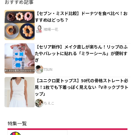
おすすめ記事
【セブン・ミスド比較】ドーナツを食べ比べ！お
すすめはどっち？
相場一花
【セリア新作】メイク直しが楽ちん！リップのふ
たやパレットに貼れる「ミラーシール」が便利す
ぎ
TSUN
【ユニクロ夏トップス】50代の骨格ストレート必
見！1枚でも下着っぽく見えない「Vネックブラト
ップ」
ちえこ
特集一覧