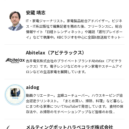
安蔵 靖志
IT・家電ジャーナリスト。家電製品総合アドバイザー。ビジネ
ス・IT系出版社で編集記者を務めた後、フリーランスに。総合
情報サイト「日経トレンディネット」や雑誌「週刊プレイボー
イ」などで執筆中。KBCラジオを中心に全国6放送局でネットし
ているラ...
Abitelax（アビテラックス）
吉井電気株式会社のプライベートブランドAbitelax（アビテラ
ックス）です。電子レンジなどのキッチン家電やスチームアイ
ロンなどの生活家電を展開しています。
aidog
動画クリエーター。主婦ユーチューバー。ハウスキーピング協
会認定クリンネスト。 「まとめ買い、掃除、料理」など暮らし
にまつわる家事についてYouTubeで発信しています。 食材の保
存法や、お掃除のモチベーションアップなど皆様のお役...
メルティングポットハラペコラボ株式会社