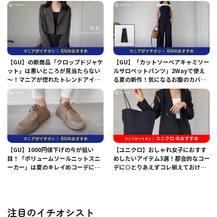
【GU】の新商品「クロップドジャケ
【GU】「カットソーベアキャミソー
ット」は悪いところが見当たらない
ルサロペットパンツ」2Wayで使え
～！マニアが惚れたトレンドアイテ
る夏の新作！気になるお腹のカバー
ム
もお任せ！
【GU】1000円値下げの今が狙い
【ユニクロ】おしゃれ女子におすす
目！「ボリュームソールニットスニ
めしたいアイテム3選！都会的なコー
ーカー」は夏のキレイめコーデにも
デに◎とりあえずコレ揃えておけば
ぴったり◎
OK！
注目のイチオシスト