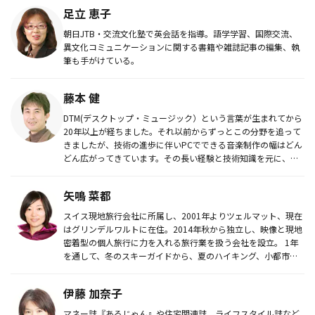
足立 恵子
朝日JTB・交流文化塾で英会話を指導。語学学習、国際交流、
異文化コミュニケーションに関する書籍や雑誌記事の編集、執
筆も手がけている。
藤本 健
DTM(デスクトップ・ミュージック）という言葉が生まれてから
20年以上が経ちました。それ以前からずっとこの分野を追って
きましたが、技術の進歩に伴いPCでできる音楽制作の幅はどん
どん広がってきています。その長い経験と技術知識を元に、
DTM・デ...
矢鳴 菜都
スイス現地旅行会社に所属し、2001年よりツェルマット、現在
はグリンデルワルトに在住。2014年秋から独立し、映像と現地
密着型の個人旅行に力を入れる旅行業を扱う会社を設立。 1年
を通して、冬のスキーガイドから、夏のハイキング、小都市巡
りの個...
伊藤 加奈子
マネー誌『あるじゃん』や住宅関連誌、ライフスタイル誌など