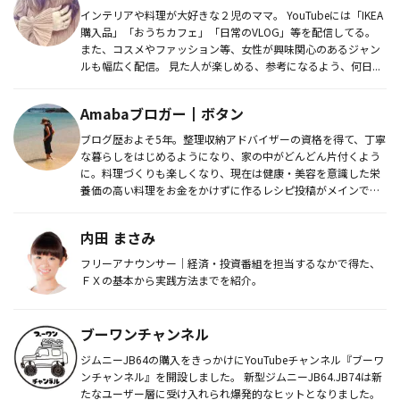
インテリアや料理が大好きな２児のママ。 YouTubeには「IKEA
購入品」「おうちカフェ」「日常のVLOG」等を配信してる。
また、コスメやファッション等、女性が興味関心のあるジャン
ルも幅広く配信。 見た人が楽しめる、参考になるよう、何日...
Amabaブロガー┃ボタン
ブログ歴およそ5年。整理収納アドバイザーの資格を得て、丁寧
な暮らしをはじめるようになり、家の中がどんどん片付くよう
に。料理づくりも楽しくなり、現在は健康・美容を意識した栄
養価の高い料理をお金をかけずに作るレシピ投稿がメインで、
ブログ更新を行...
内田 まさみ
フリーアナウンサー｜経済・投資番組を担当するなかで得た、
ＦＸの基本から実践方法までを紹介。
ブーワンチャンネル
ジムニーJB64の購入をきっかけにYouTubeチャンネル『ブーワ
ンチャンネル』を開設しました。 新型ジムニーJB64.JB74は新
たなユーザー層に受け入れられ爆発的なヒットとなりました。