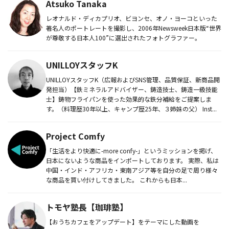
Atsuko Tanaka
レオナルド・ディカプリオ、ビヨンセ、オノ・ヨーコといった
著名人のポートレートを撮影し、2006年Newsweek日本版“世界
が尊敬する日本人100”に選出されたフォトグラファー。
UNILLOYスタッフK
UNILLOYスタッフK（広報およびSNS管理、品質保証、新商品開
発担当）【鉄ミネラルアドバイザー、鋳造技士、鋳造一級技能
士】鋳物フライパンを使った効果的な鉄分補給をご提案しま
す。（料理歴30年以上、キャンプ歴25年、３姉妹の父） Inst...
Project Comfy
「生活をより快適に-more confy-」というミッションを掲げ、
日本にないような商品をインポートしております。 実際、私は
中国・インド・アフリカ・東南アジア等を自分の足で周り様々
な商品を買い付けしてきました。 これからも日本...
トモヤ塾長【珈琲塾】
【おうちカフェをアップデート】をテーマにした動画を