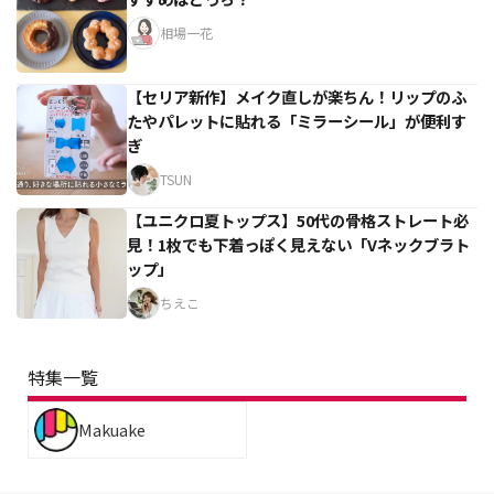
相場一花
【セリア新作】メイク直しが楽ちん！リップのふ
たやパレットに貼れる「ミラーシール」が便利す
ぎ
TSUN
【ユニクロ夏トップス】50代の骨格ストレート必
見！1枚でも下着っぽく見えない「Vネックブラト
ップ」
ちえこ
特集一覧
Makuake