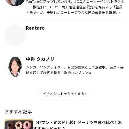
YouTubeにアップしています。J.C.Q.A コーヒーインストラクタ
ー１級(全日本コーヒー商工組合連合会 認定)を保有する「塾長
トモヤ」が、美味しいコーヒー豆や今話題の最新器具情報、
そ...
Rentaro
中将 タカノリ
シンガーソングライター、音楽評論家として活躍中。 音楽・芸
能を通して現代を斬る！歌謡曲のプリンス
イチオシストをもっと見る ›
おすすめ記事
【セブン・ミスド比較】ドーナツを食べ比べ！お
すすめはどっち？