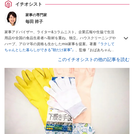
イチオシスト
家事の専門家
毎田 祥子
家事アドバイザー、ライター&コラムニスト。企業広報や生協で生活
用品や全国の食品生産者へ取材を重ね、独立。ハウスクリーニングや
ハーブ、アロマ等の資格も生かしたmix家事を提案。著書
『ラクして
ちゃんとした暮らしができる“朝だけ家事”』
、監修『おばあちゃんの
歳時記暮らしの知恵』等。新聞雑誌等マスコミ出演多数。
このイチオシストの他の記事を読む