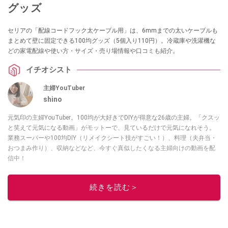
グッズ
セリアの「配線コードフック太ケーブル用」は、6mmまでの太いケーブルも
まとめて壁に固定できる100均グッズ（5個入り110円）。冷蔵庫や洗濯機な
どの家電配線や使い方・サイズ・売り場情報や口コミも紹介。
イチオシスト
主婦YouTuber
shino
元気印の主婦YouTuber。100均が大好きでDIYが得意な26歳の主婦。「クスッ
と笑えて元気になる動画」がモットーで、見ているだけで元気になれそう。
業務スーパーや100均DIY（リメイクシート技がすごい！）、料理（夫弁当・
おつまみ作り）、収納などなど、今すぐ真似したくなる主婦向けの動画を配
信中！
このイチオシストの他の記事を読む
続きを読む＞