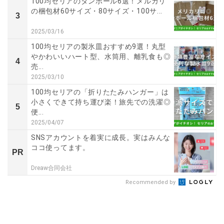
100均セリアのダンボール6選！メルカリ
の梱包材60サイズ・80サイズ・100サ...
3
2025/03/16
100均セリアの製氷皿おすすめ9選！丸型
やかわいいハート型、水筒用、離乳食も◎
4
売...
2025/03/10
100均セリアの「折りたたみハンガー」は
小さくできて持ち運び楽！旅先での洗濯◎
5
便...
2025/04/07
SNSアカウントを着実に成長。実はみんな
ココ使ってます。
PR
Dreaw合同会社
Recommended by