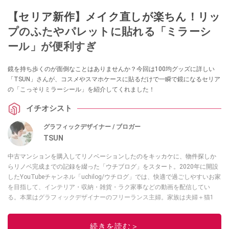
【セリア新作】メイク直しが楽ちん！リッ
プのふたやパレットに貼れる「ミラーシ
ール」が便利すぎ
鏡を持ち歩くのが面倒なことはありませんか？今回は100均グッズに詳しい
「TSUN」さんが、コスメやスマホケースに貼るだけで一瞬で鏡になるセリア
の「こっそりミラーシール」を紹介してくれました！
イチオシスト
グラフィックデザイナー / ブロガー
TSUN
中古マンションを購入してリノベーションしたのをキッカケに、物件探しか
らリノベ完成までの記録を綴った「ウチブログ」をスタート。2020年に開設
したYouTubeチャンネル「uchilog/ウチログ」では、快適で過ごしやすいお家
を目指して、インテリア・収納・雑貨・ラク家事などの動画を配信してい
る。本業はグラフィックデザイナーのフリーランス主婦。家族は夫婦＋猫1
匹。・第9回ESSEインテリアグランプリ審査員賞受賞・リノベりす2016年リ
ノベ人気事例1位
続きを読む＞