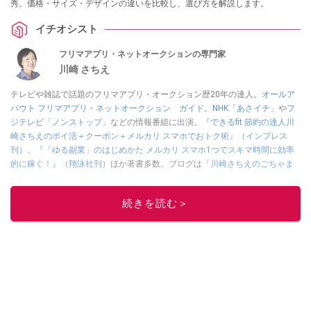
秀。価格・サイズ・デザインの違いを比較し、選び方を解説します。
イチオシスト
フリマアプリ・ネットオークションの専門家
川崎 さちえ
テレビや雑誌で話題のフリマアプリ・オークション歴20年の達人。
オールア
バウト フリマアプリ・ネットオークション ガイド
。
NHK「あさイチ」
や
フ
ジテレビ「ノンストップ」
などの情報番組に出演。
『できるfit 節約の達人川
崎さちえのポイ活＋クーポン＋メルカリ スマホでおトク術』（インプレス
刊）
、
『「ゆる副業」のはじめかた メルカリ スマホ1つでスキマ時間に効率
的に稼ぐ！』（翔泳社刊）
ほか著書多数。ブログは
「川崎さちえのごちゃま
ぜ日記」
。
■経歴：2003年、夫が子育てをするために、突然会社を辞める。翌月からの
続きを読む＞
給料が０円になり、家にいながら、しかも空いた時間でできるオークション
に目をつける。しかし、取引の仕方がわからずに、まずは落札者として参
加。その後、出品者側にまわり、家の中の物を出品しまくる。出品する物が
ほぼなくなってからは、仕入れを経験。ネットオークションを生活の一部に
取り入れるべく、「ネットオークションやフリマアプリは生活のインフラに
なる」という考えを持つ。また消費税増税の社会においては、ネットオーク
ションやフリマアプリが家計の救世主になりえると考え、業者とは違う視点
でユーザーとして参加中。