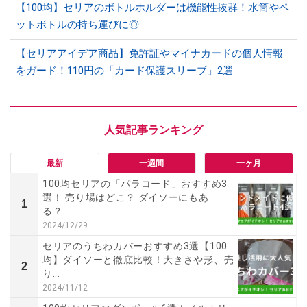
【100均】セリアのボトルホルダーは機能性抜群！水筒やペ
ットボトルの持ち運びに◎
【セリアアイデア商品】免許証やマイナカードの個人情報
をガード！110円の「カード保護スリーブ」2選
最新
一週間
一ヶ月
100均セリアの「パラコード」おすすめ3
選！ 売り場はどこ？ ダイソーにもあ
1
る？...
2024/12/29
セリアのうちわカバーおすすめ3選【100
均】ダイソーと徹底比較！大きさや形、売
2
り...
2024/11/12