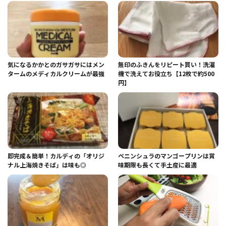
気になるかかとのガサガサにはメン
無印のふきんをリピート買い！洗濯
タームのメディカルクリームが最強
機で洗えてお役立ち【12枚で約500
円】
即完成＆簡単！カルディの「オリジ
ペニンシュラのマンゴープリンは賞
ナル上海焼きそば」は味も◎
味期限も長くて手土産に最適