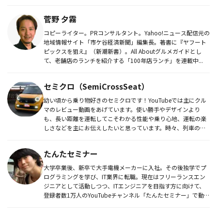
菅野 夕霧
コピーライター。PRコンサルタント。Yahoo!ニュース配信元の
地域情報サイト「市ケ谷経済新聞」編集長。著書に『ヤフート
ピックスを狙え』（新潮新書）。All Aboutグルメガイドとし
て、老舗店のランチを紹介する「100年店ランチ」を連載中...
セミクロ（SemiCrossSeat）
幼い頃から乗り物好きのセミクロです！YouTubeでは主にクル
マのレビュー動画をあげています。使い勝手やデザインより
も、長い距離を運転してこそわかる性能や乗り心地、運転の楽
しさなどを主にお伝えしたいと思っています。時々、列車の動
画もあげてお...
たんたセミナー
大学卒業後、新卒で大手電機メーカーに入社。その後独学でプ
ログラミングを学び、IT業界に転職。現在はフリーランスエン
ジニアとして活動しつつ、ITエンジニアを目指す方に向けて、
登録者数1万人のYouTubeチャンネル「たんたセミナー」で動画
配信...