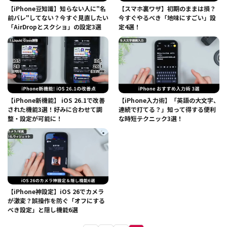
【iPhone豆知識】知らない人に"名
【スマホ裏ワザ】初期のままは損？
前バレ"してない？今すぐ見直したい
今すぐやるべき「地味にすごい」設
「AirDropとスクショ」の設定3選
定4選！
【iPhone新機能】 iOS 26.1で改善
【iPhone入力術】「英語の大文字、
された機能3選！好みに合わせて調
連続で打てる？」知って得する便利
整・設定が可能に！
な時短テクニック3選！
【iPhone神設定】iOS 26でカメラ
が激変？誤操作を防ぐ「オフにする
べき設定」と隠し機能6選