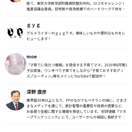
経て、東京大学医学部附属病院整形外科。ロコモチャレンジ！
推進協議会委員。研修医や救急医療でのハードワークで体を壊
してしまった経験...
ｇｙｇ
グルメライターのｇｙｇです。美味しいものや便利なものをレ
ビューします！
moe
「子育てに役立つ情報」を発信する子育てママ。2020年8月第1
子出産後、ワンオペで子育てをしながら｢子育ておすすめグッ
ズ｣｢ルーティン｣等をメインにYouTubeで配信中！
深野 康彦
業界歴30年以上となり、FPのなかでもベテランの域に。さまざ
まなメディアを通じて、家計管理の重要性や投資の啓蒙など、
お金周り全般に関する情報を発信しています。 好評連載『マネ
ープランクリニック』にて、ユーザーからの相談に長続きでき
る無...