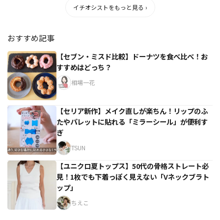
イチオシストをもっと見る ›
おすすめ記事
【セブン・ミスド比較】ドーナツを食べ比べ！お
すすめはどっち？
相場一花
【セリア新作】メイク直しが楽ちん！リップのふ
たやパレットに貼れる「ミラーシール」が便利す
ぎ
TSUN
【ユニクロ夏トップス】50代の骨格ストレート必
見！1枚でも下着っぽく見えない「Vネックブラト
ップ」
ちえこ