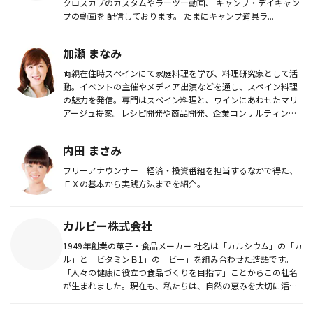
クロスカブのカスタムやラーツー動画、 キャンプ・デイキャン
プの動画を 配信しております。 たまにキャンプ道具ラ...
加瀬 まなみ
両親在住時スペインにて家庭料理を学び、料理研究家として活
動。イベントの主催やメディア出演などを通し、スペイン料理
の魅力を発信。専門はスペイン料理と、ワインにあわせたマリ
アージュ提案。レシピ開発や商品開発、企業コンサルティン
グ、執筆活動なども...
内田 まさみ
フリーアナウンサー｜経済・投資番組を担当するなかで得た、
ＦＸの基本から実践方法までを紹介。
カルビー株式会社
1949年創業の菓子・食品メーカー 社名は「カルシウム」の「カ
ル」と「ビタミンＢ1」の「ビー」を組み合わせた造語です。
「人々の健康に役立つ食品づくりを目指す」ことからこの社名
が生まれました。現在も、私たちは、自然の恵みを大切に活か
し、おい...