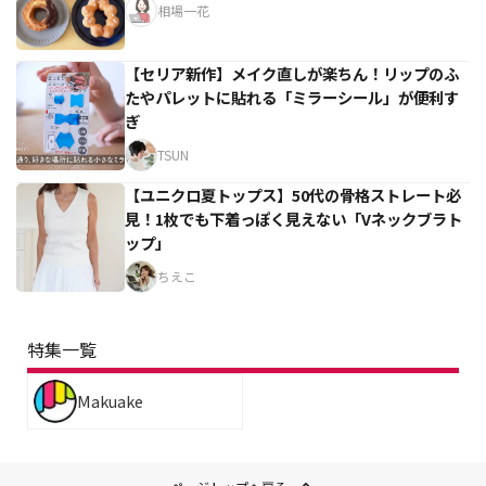
相場一花
【セリア新作】メイク直しが楽ちん！リップのふ
たやパレットに貼れる「ミラーシール」が便利す
ぎ
TSUN
【ユニクロ夏トップス】50代の骨格ストレート必
見！1枚でも下着っぽく見えない「Vネックブラト
ップ」
ちえこ
特集一覧
Makuake