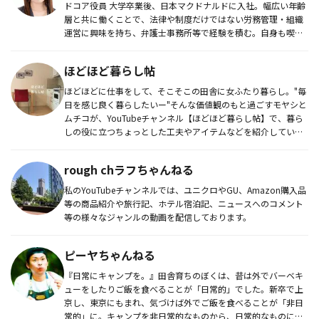
ドコア役員 大学卒業後、日本マクドナルドに入社。幅広い年齢
層と共に働くことで、法律や制度だけではない労務管理・組織
運営に興味を持ち、弁護士事務所等で経験を積む。自身も喫茶
店を経営...
ほどほど暮らし帖
ほどほどに仕事をして、そこそこの田舎に女ふたり暮らし。"毎
日を感じ良く暮らしたいー"そんな価値観のもと過ごすモヤシと
ムチコが、YouTubeチャンネル【ほどほど暮らし帖】で、暮ら
しの役に立つちょっとした工夫やアイテムなどを紹介していま
す。
rough chラフちゃんねる
私のYouTubeチャンネルでは、ユニクロやGU、Amazon購入品
等の商品紹介や旅行記、ホテル宿泊記、ニュースへのコメント
等の様々なジャンルの動画を配信しております。
ピーヤちゃんねる
『日常にキャンプを。』田舎育ちのぼくは、昔は外でバーベキ
ューをしたりご飯を食べることが「日常的」でした。新卒で上
京し、東京にもまれ、気づけば外でご飯を食べることが「非日
常的」に。キャンプを非日常的なものから、日常的なものにし