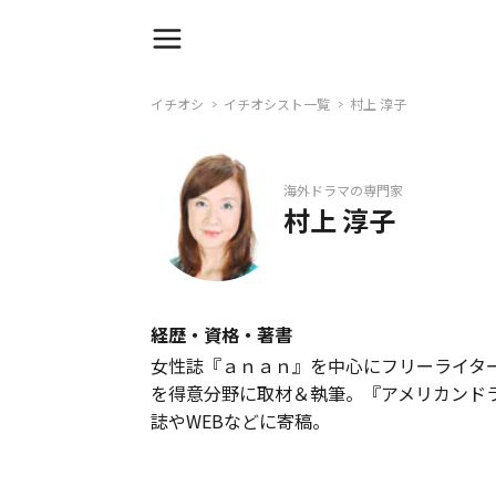
イチオシ
イチオシスト一覧
村上 淳子
海外ドラマの専門家
村上 淳子
経歴・資格・著書
女性誌『ａｎａｎ』を中心にフリーライタ
を得意分野に取材＆執筆。『アメリカンド
誌やWEBなどに寄稿。