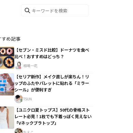
すすめ記事
【セブン・ミスド比較】ドーナツを食べ
比べ！おすすめはどっち？
相場一花
【セリア新作】メイク直しが楽ちん！リ
ップのふたやパレットに貼れる「ミラー
シール」が便利すぎ
TSUN
【ユニクロ夏トップス】50代の骨格スト
レート必見！1枚でも下着っぽく見えない
「Vネックブラトップ」
ちえこ