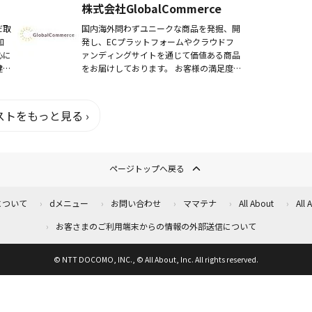
株式会社GlobalCommerce
だ取
国内海外問わずユニークな商品を発掘、開
知
発し、ECプラットフォームやクラウドフ
心に
ァンディングサイトを通じて価値ある商品
健師
をお届けしております。 お客様の満足度
向上を追求するために、我々は常にお客様
の声に耳を傾け、ニーズを理解し、最高品
質の製品や...
トをもっと見る ›
ページトップへ戻る
について
dメニュー
お問い合わせ
ママテナ
All About
All
お客さまのご利用端末からの情報の外部送信について
© NTT DOCOMO, INC., © All About, Inc. All rights reserved.