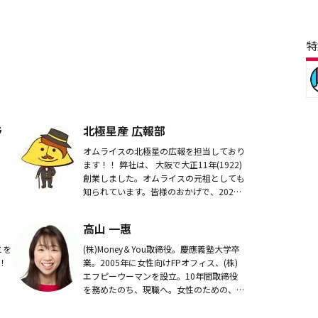
特
ラ
北極星産 広報部
オムライスの北極星の広報を担当しており
ます！！ 弊社は、 大阪で大正11年(1922)
創業しました。オムライスの元祖としても
知られています。皆様のおかげで、2023
年に創業100年目を迎えました。
高山 一惠
とを
(株)Money＆You取締役。慶應義塾大学卒
！
業。2005年に女性向けFPオフィス、(株)
エフピーウーマンを設立。10年間取締役
を務めたのち、現職へ。女性のための、一
生涯の「お金の相談パートナー」が見つか
る場『FP Cafe』を運営。全国で...