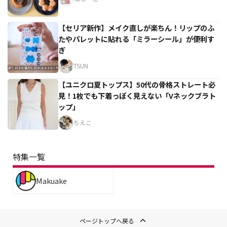
【セリア新作】メイク直しが楽ちん！リップのふ
たやパレットに貼れる「ミラーシール」が便利す
ぎ
TSUN
【ユニクロ夏トップス】50代の骨格ストレート必
見！1枚でも下着っぽく見えない「Vネックブラト
ップ」
ちえこ
特集一覧
Makuake
ページトップへ戻る