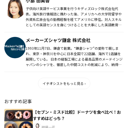
小島 由美香
子供向け英語サービス事業を行うキディズロック株式会社代
表。海外旅行情報誌に携わった後、アメリカへの大学院留学や
外資系広告会社の勤務経験を経てアメリカに移住。対人スキル
としての英語センスを身につけることを大事にした英語教育を
提唱している。
メーカーズシャツ鎌倉 株式会社
1993年11月7日、鎌倉で創業。“鎌倉シャツ”の愛称で親しま
れ、東京・神奈川を中心に日本全国で22店舗、海外で1店舗を
展開している。 日本の縫製工場による最高品質のメードインジ
ャパンのシャツを、徹底した中間コストの削減により、納得
価...
イチオシストをもっと見る ›
おすすめ記事
【セブン・ミスド比較】ドーナツを食べ比べ！お
すすめはどっち？
相場一花