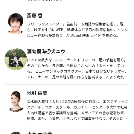
斎藤 香
フリーランスライター。芸能誌、映画誌の編集者を経て、現
在、映画を中心にWEB、紙媒体などで取材執筆活動中。インタ
ビュー経験も多数あり。All About 映画 ガイド を務める。
酒匂優海＠犬ユウ
日本では数少ないトレーナーとトリマーの二足の草鞋を履く。
そのことから、多方面から飼い主さんへのサポートをしてい
る。 ヒューマンドッグコネクター。日本では少ないトリマー、
トレーナーの二足の草鞋を履く両方を担当することより病気予
防...
地引 由美
香水輸入商社に入社し12年の経験後に独立し、エステティック
スクール、マナースクール、カルチャーセンターや大学の社会
人向け講座で香水学講師を担当。メディアでの香水記事執筆、
監修、また、百貨店、ホテルなどで講演を行なう。その人に最
適の香水を選び...