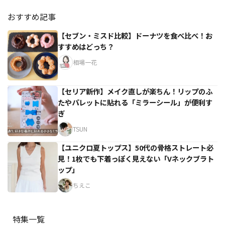
おすすめ記事
【セブン・ミスド比較】ドーナツを食べ比べ！お
すすめはどっち？
相場一花
【セリア新作】メイク直しが楽ちん！リップのふ
たやパレットに貼れる「ミラーシール」が便利す
ぎ
TSUN
【ユニクロ夏トップス】50代の骨格ストレート必
見！1枚でも下着っぽく見えない「Vネックブラト
ップ」
ちえこ
特集一覧