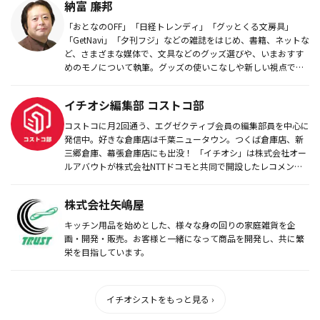
納富 廉邦
「おとなのOFF」「日経トレンディ」「グッとくる文房具」
「GetNavi」「夕刊フジ」などの雑誌をはじめ、書籍、ネットな
ど、さまざまな媒体で、文具などのグッズ選びや、いまおすす
めのモノについて執筆。グッズの使いこなしや新しい視点での
モノの遊...
イチオシ編集部 コストコ部
コストコに月2回通う、エグゼクティブ会員の編集部員を中心に
発信中。好きな倉庫店は千葉ニュータウン。つくば倉庫店、新
三郷倉庫、幕張倉庫店にも出没！ 「イチオシ」は株式会社オー
ルアバウトが株式会社NTTドコモと共同で開設したレコメンド
サイト。毎...
株式会社矢嶋屋
キッチン用品を始めとした、様々な身の回りの家庭雑貨を企
画・開発・販売。お客様と一緒になって商品を開発し、共に繁
栄を目指しています。
イチオシストをもっと見る ›