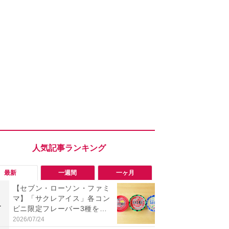
最新
一週間
一ヶ月
【セブン・ローソン・ファミ
「旅行気分
マ】「サクレアイス」各コン
食べ比べし
1
1
ビニ限定フレーバー3種を食
3つのご当地
べ比べ！今夏買うべきは？
新発売
2026/07/24
2026/08/02