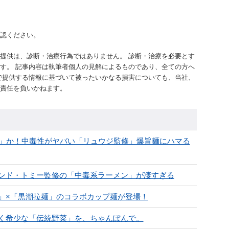
認ください。
提供は、診断・治療行為ではありません。 診断・治療を必要とす
す。 記事内容は執筆者個人の見解によるものであり、全ての方へ
で提供する情報に基づいて被ったいかなる損害についても、当社、
責任を負いかねます。
力」か！中毒性がヤバい「リュウジ監修」爆旨麺にハマる
ンド・トミー監修の「中毒系ラーメン」が凄すぎる
」×「黒潮拉麺」のコラボカップ麺が登場！
く希少な「伝統野菜」を、ちゃんぽんで。