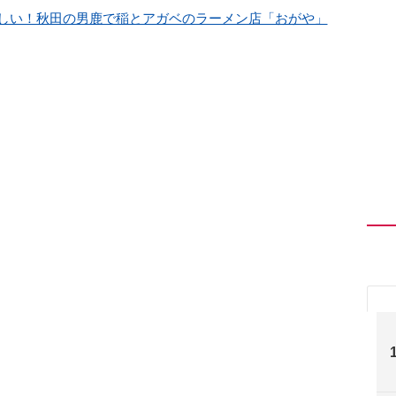
しい！秋田の男鹿で稲とアガベのラーメン店「おがや」