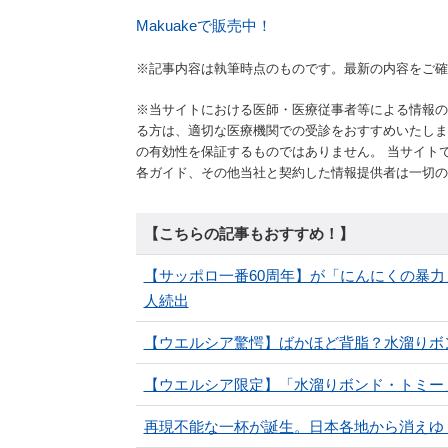
Makuakeで販売中！
※記事内容は執筆時点のものです。最新の内容をご確
※当サイトにおける医師・医療従事者等による情報の
る方は、適切な医療機関での受診をおすすめいたしま
の有効性を保証するものではありません。 当サイト
各ガイド、その他当社と契約した情報提供者は一切の
【こちらの記事もおすすめ！】
【サッポロ一番60周年】が「にんにくの暴
人続出
【ウエルシア驚愕】ばかほど背脂？水溜りボ
【ウエルシア限定】「水溜りボンド・トミー
再現不能な一杯が誕生。日本各地から消えゆ