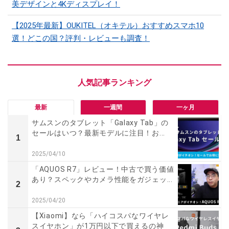
美デザインと4Kディスプレイ！
【2025年最新】OUKITEL（オキテル）おすすめスマホ10
選！どこの国？評判・レビューも調査！
最新
一週間
一ヶ月
サムスンのタブレット「Galaxy Tab」の
セールはいつ？最新モデルに注目！お...
1
2025/04/10
「AQUOS R7」レビュー！中古で買う価値
あり？スペックやカメラ性能をガジェッ...
2
2025/04/20
【Xiaomi】なら「ハイコスパなワイヤレ
スイヤホン」が1万円以下で買えるの神