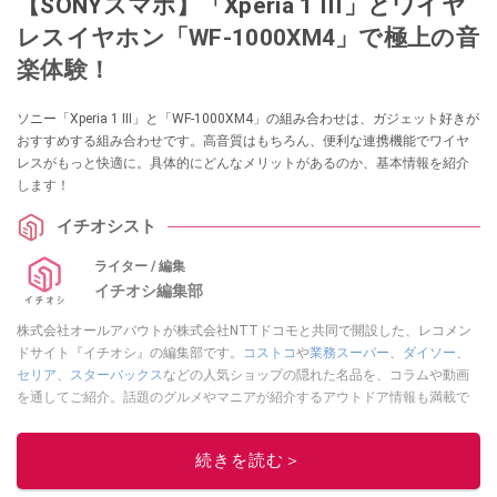
【SONYスマホ】「Xperia 1 III」とワイヤ
レスイヤホン「WF-1000XM4」で極上の音
楽体験！
ソニー「Xperia 1 III」と「WF-1000XM4」の組み合わせは、ガジェット好きが
おすすめする組み合わせです。高音質はもちろん、便利な連携機能でワイヤ
レスがもっと快適に。具体的にどんなメリットがあるのか、基本情報を紹介
します！
イチオシスト
ライター / 編集
イチオシ編集部
株式会社オールアバウトが株式会社NTTドコモと共同で開設した、レコメン
ドサイト『イチオシ』の編集部です。
コストコ
や
業務スーパー
、
ダイソー
、
セリア
、
スターバックス
などの人気ショップの隠れた名品を、コラムや動画
を通してご紹介。話題のグルメやマニアが紹介するアウトドア情報も満載で
す。配信しているコンテンツは専門家やインフルエンサーが実際に使用して
レビューしています。毎日トレンド情報をお届けしているので、ぜひ
Google
続きを読む＞
ニュースでフォロー
してください！