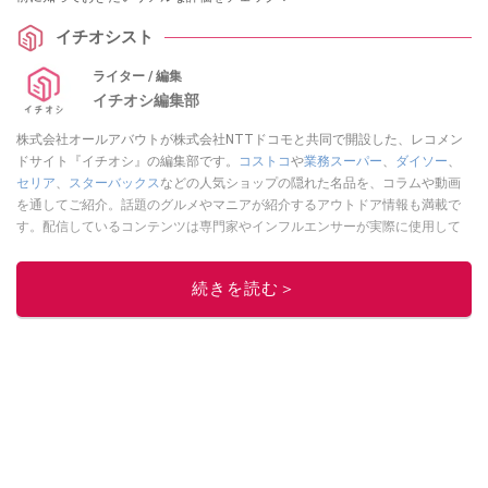
イチオシスト
ライター / 編集
イチオシ編集部
株式会社オールアバウトが株式会社NTTドコモと共同で開設した、レコメン
ドサイト『イチオシ』の編集部です。
コストコ
や
業務スーパー
、
ダイソー
、
セリア
、
スターバックス
などの人気ショップの隠れた名品を、コラムや動画
を通してご紹介。話題のグルメやマニアが紹介するアウトドア情報も満載で
す。配信しているコンテンツは専門家やインフルエンサーが実際に使用して
レビューしています。毎日トレンド情報をお届けしているので、ぜひ
Google
ニュースでフォロー
してください！
続きを読む＞
このイチオシストの他の記事を読む