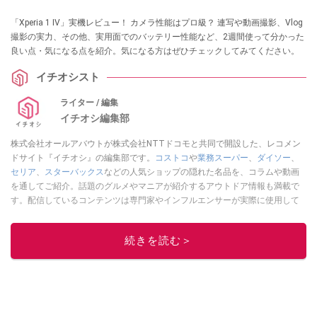
「Xperia 1 IV」実機レビュー！ カメラ性能はプロ級？ 連写や動画撮影、Vlog
撮影の実力、その他、実用面でのバッテリー性能など、2週間使って分かった
良い点・気になる点を紹介。気になる方はぜひチェックしてみてください。
イチオシスト
ライター / 編集
イチオシ編集部
株式会社オールアバウトが株式会社NTTドコモと共同で開設した、レコメン
ドサイト『イチオシ』の編集部です。
コストコ
や
業務スーパー
、
ダイソー
、
セリア
、
スターバックス
などの人気ショップの隠れた名品を、コラムや動画
を通してご紹介。話題のグルメやマニアが紹介するアウトドア情報も満載で
す。配信しているコンテンツは専門家やインフルエンサーが実際に使用して
レビューしています。毎日トレンド情報をお届けしているので、ぜひ
Google
ニュースでフォロー
してください！
続きを読む＞
このイチオシストの他の記事を読む