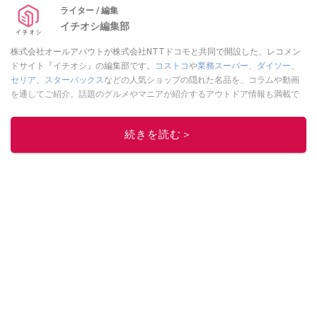
ライター / 編集
イチオシ編集部
株式会社オールアバウトが株式会社NTTドコモと共同で開設した、レコメン
ドサイト『イチオシ』の編集部です。
コストコ
や
業務スーパー
、
ダイソー
、
セリア
、
スターバックス
などの人気ショップの隠れた名品を、コラムや動画
を通してご紹介。話題のグルメやマニアが紹介するアウトドア情報も満載で
す。配信しているコンテンツは専門家やインフルエンサーが実際に使用して
レビューしています。毎日トレンド情報をお届けしているので、ぜひ
Google
続きを読む＞
ニュースでフォロー
してください！
このイチオシストの他の記事を読む