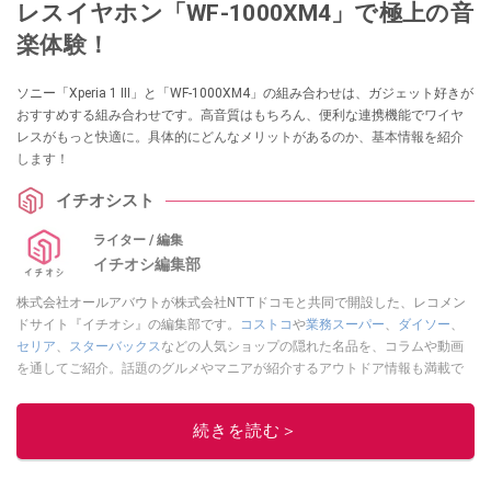
レスイヤホン「WF-1000XM4」で極上の音
楽体験！
ソニー「Xperia 1 III」と「WF-1000XM4」の組み合わせは、ガジェット好きが
おすすめする組み合わせです。高音質はもちろん、便利な連携機能でワイヤ
レスがもっと快適に。具体的にどんなメリットがあるのか、基本情報を紹介
します！
イチオシスト
ライター / 編集
イチオシ編集部
株式会社オールアバウトが株式会社NTTドコモと共同で開設した、レコメン
ドサイト『イチオシ』の編集部です。
コストコ
や
業務スーパー
、
ダイソー
、
セリア
、
スターバックス
などの人気ショップの隠れた名品を、コラムや動画
を通してご紹介。話題のグルメやマニアが紹介するアウトドア情報も満載で
す。配信しているコンテンツは専門家やインフルエンサーが実際に使用して
レビューしています。毎日トレンド情報をお届けしているので、ぜひ
Google
続きを読む＞
ニュースでフォロー
してください！
このイチオシストの他の記事を読む