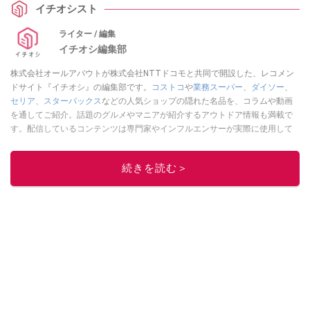
イチオシスト
ライター / 編集
イチオシ編集部
株式会社オールアバウトが株式会社NTTドコモと共同で開設した、レコメン
ドサイト『イチオシ』の編集部です。
コストコ
や
業務スーパー
、
ダイソー
、
セリア
、
スターバックス
などの人気ショップの隠れた名品を、コラムや動画
を通してご紹介。話題のグルメやマニアが紹介するアウトドア情報も満載で
す。配信しているコンテンツは専門家やインフルエンサーが実際に使用して
レビューしています。毎日トレンド情報をお届けしているので、ぜひ
Google
ニュースでフォロー
してください！
続きを読む＞
このイチオシストの他の記事を読む