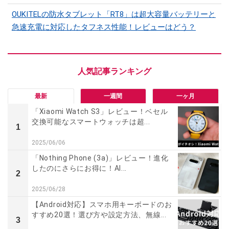
OUKITELの防水タブレット「RT8」は超大容量バッテリーと
急速充電に対応したタフネス性能！レビューはどう？
最新
一週間
一ヶ月
「Xiaomi Watch S3」レビュー！ベセル
交換可能なスマートウォッチは超...
1
2025/06/06
「Nothing Phone (3a)」レビュー！進化
したのにさらにお得に！AI...
2
2025/06/28
【Android対応】スマホ用キーボードのお
すすめ20選！選び方や設定方法、無線...
3