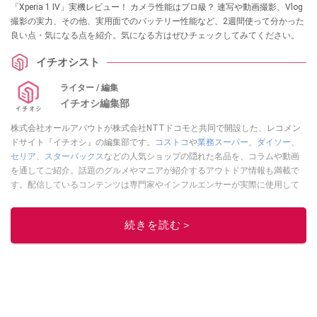
「Xperia 1 IV」実機レビュー！ カメラ性能はプロ級？ 連写や動画撮影、Vlog
撮影の実力、その他、実用面でのバッテリー性能など、2週間使って分かった
良い点・気になる点を紹介。気になる方はぜひチェックしてみてください。
イチオシスト
ライター / 編集
イチオシ編集部
株式会社オールアバウトが株式会社NTTドコモと共同で開設した、レコメン
ドサイト『イチオシ』の編集部です。
コストコ
や
業務スーパー
、
ダイソー
、
セリア
、
スターバックス
などの人気ショップの隠れた名品を、コラムや動画
を通してご紹介。話題のグルメやマニアが紹介するアウトドア情報も満載で
す。配信しているコンテンツは専門家やインフルエンサーが実際に使用して
レビューしています。毎日トレンド情報をお届けしているので、ぜひ
Google
ニュースでフォロー
してください！
続きを読む＞
このイチオシストの他の記事を読む