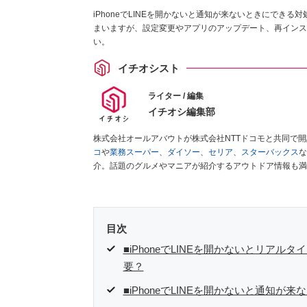
iPhoneでLINEを開かないと通知が来ないときにでき
まいますが、設定変更やアプリのアップデート、再インス
い。
イチオシスト
ライター / 編集
イチオシ編集部
株式会社オールアバウトが株式会社NTTドコモと共同で
コ
や
業務スーパー
、
ダイソー
、
セリア
、
スターバックス
な
介。話題のグルメやマニアが紹介するアウトドア情報も満
が実際に使用してレビューしています。毎日トレンド情報
ださい！
目次
■iPhoneでLINEを開かないとリア
要？
■iPhoneでLINEを開かないと通知