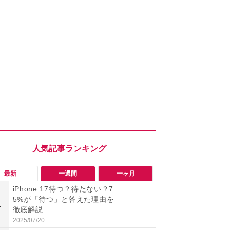
最新
一週間
一ヶ月
iPhone 17待つ？待たない？7
「勝手にデ
5%が「待つ」と答えた理由を
る!?」Win
1
1
徹底解説
オフにして最
身を守る技
2025/07/20
2026/08/05