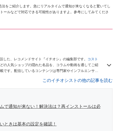
る対処法をご紹介します。急にリアルタイムで通知が来なくなると驚いてし
トールなどで対応できる可能性がありますよ。参考にしてみてくださ
開設した、レコメンドサイト『イチオシ』の編集部です。
コスト
どの人気ショップの隠れた名品を、コラムや動画を通してご紹
載です。配信しているコンテンツは専門家やインフルエンサー
をお届けしているので、ぜひ
Googleニュースでフォロー
してく
このイチオシストの他の記事を読む
ルタイムで通知が来ない！解決法は？再インストールは必
が来ないときは基本の設定を確認！