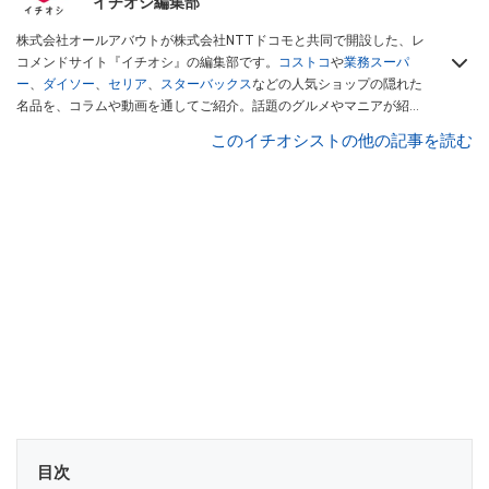
イチオシ編集部
株式会社オールアバウトが株式会社NTTドコモと共同で開設した、レ
コメンドサイト『イチオシ』の編集部です。
コストコ
や
業務スーパ
ー
、
ダイソー
、
セリア
、
スターバックス
などの人気ショップの隠れた
名品を、コラムや動画を通してご紹介。話題のグルメやマニアが紹介
するアウトドア情報も満載です。配信しているコンテンツは専門家や
このイチオシストの他の記事を読む
インフルエンサーが実際に使用してレビューしています。毎日トレン
ド情報をお届けしているので、ぜひ
Googleニュースでフォロー
してく
ださい！
目次