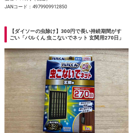
JANコード：4979909912850
【ダイソーの虫除け】300円で長い持続期間がす
ごい「バルくん 虫こないでネット 玄関用270日」