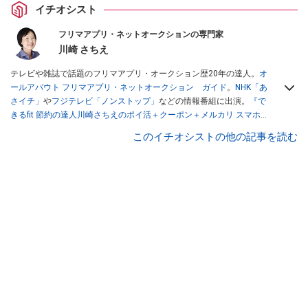
イチオシスト
フリマアプリ・ネットオークションの専門家
川崎 さちえ
テレビや雑誌で話題のフリマアプリ・オークション歴20年の達人。
オ
ールアバウト フリマアプリ・ネットオークション ガイド
。
NHK「あ
さイチ」
や
フジテレビ「ノンストップ」
などの情報番組に出演。
『で
きるfit 節約の達人川崎さちえのポイ活＋クーポン＋メルカリ スマホで
おトク術』（インプレス刊）
、
『「ゆる副業」のはじめかた メルカリ
このイチオシストの他の記事を読む
スマホ1つでスキマ時間に効率的に稼ぐ！』（翔泳社刊）
ほか著書多
数。ブログは
「川崎さちえのごちゃまぜ日記」
。
■経歴：2003年、夫が子育てをするために、突然会社を辞める。翌月
からの給料が０円になり、家にいながら、しかも空いた時間でできる
オークションに目をつける。しかし、取引の仕方がわからずに、まず
は落札者として参加。その後、出品者側にまわり、家の中の物を出品
しまくる。出品する物がほぼなくなってからは、仕入れを経験。ネッ
トオークションを生活の一部に取り入れるべく、「ネットオークショ
ンやフリマアプリは生活のインフラになる」という考えを持つ。また
消費税増税の社会においては、ネットオークションやフリマアプリが
家計の救世主になりえると考え、業者とは違う視点でユーザーとして
参加中。