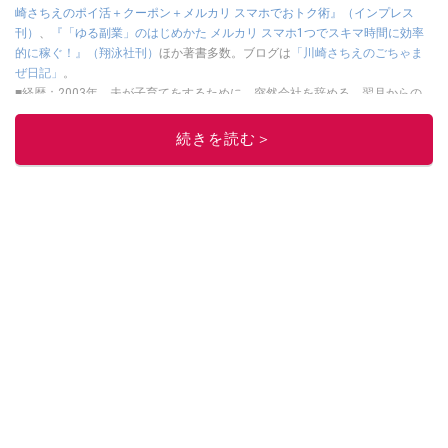
崎さちえのポイ活＋クーポン＋メルカリ スマホでおトク術』（インプレス
刊）
、
『「ゆる副業」のはじめかた メルカリ スマホ1つでスキマ時間に効率
的に稼ぐ！』（翔泳社刊）
ほか著書多数。ブログは
「川崎さちえのごちゃま
ぜ日記」
。
■経歴：2003年、夫が子育てをするために、突然会社を辞める。翌月からの
給料が０円になり、家にいながら、しかも空いた時間でできるオークション
に目をつける。しかし、取引の仕方がわからずに、まずは落札者として参
続きを読む＞
加。その後、出品者側にまわり、家の中の物を出品しまくる。出品する物が
ほぼなくなってからは、仕入れを経験。ネットオークションを生活の一部に
取り入れるべく、「ネットオークションやフリマアプリは生活のインフラに
なる」という考えを持つ。また消費税増税の社会においては、ネットオーク
ションやフリマアプリが家計の救世主になりえると考え、業者とは違う視点
でユーザーとして参加中。
このイチオシストの他の記事を読む