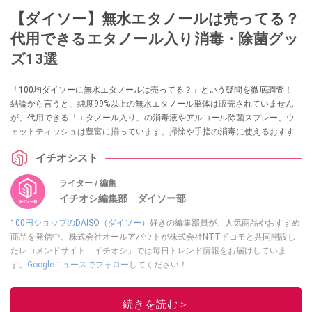
【ダイソー】無水エタノールは売ってる？
代用できるエタノール入り消毒・除菌グッ
ズ13選
「100均ダイソーに無水エタノールは売ってる？」という疑問を徹底調査！
結論から言うと、純度99%以上の無水エタノール単体は販売されていません
が、代用できる「エタノール入り」の消毒液やアルコール除菌スプレー、ウ
ェットティッシュは豊富に揃っています。掃除や手指の消毒に使えるおすす
めグッズ13選を実際の売り場情報とともに紹介します。
イチオシスト
ライター / 編集
イチオシ編集部 ダイソー部
100円ショップのDAISO（ダイソー）
好きの編集部員が、人気商品やおすすめ
商品を発信中。株式会社オールアバウトが株式会社NTTドコモと共同開設し
たレコメンドサイト「イチオシ」では毎日トレンド情報をお届けしていま
す。
Googleニュースでフォロー
してください！
このイチオシストの他の記事を読む
続きを読む＞