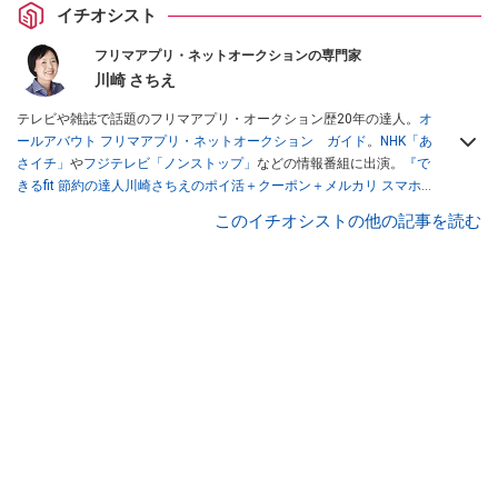
イチオシスト
フリマアプリ・ネットオークションの専門家
川崎 さちえ
テレビや雑誌で話題のフリマアプリ・オークション歴20年の達人。
オ
ールアバウト フリマアプリ・ネットオークション ガイド
。
NHK「あ
さイチ」
や
フジテレビ「ノンストップ」
などの情報番組に出演。
『で
きるfit 節約の達人川崎さちえのポイ活＋クーポン＋メルカリ スマホで
おトク術』（インプレス刊）
、
『「ゆる副業」のはじめかた メルカリ
このイチオシストの他の記事を読む
スマホ1つでスキマ時間に効率的に稼ぐ！』（翔泳社刊）
ほか著書多
数。ブログは
「川崎さちえのごちゃまぜ日記」
。
■経歴：2003年、夫が子育てをするために、突然会社を辞める。翌月
からの給料が０円になり、家にいながら、しかも空いた時間でできる
オークションに目をつける。しかし、取引の仕方がわからずに、まず
は落札者として参加。その後、出品者側にまわり、家の中の物を出品
しまくる。出品する物がほぼなくなってからは、仕入れを経験。ネッ
トオークションを生活の一部に取り入れるべく、「ネットオークショ
ンやフリマアプリは生活のインフラになる」という考えを持つ。また
消費税増税の社会においては、ネットオークションやフリマアプリが
家計の救世主になりえると考え、業者とは違う視点でユーザーとして
参加中。