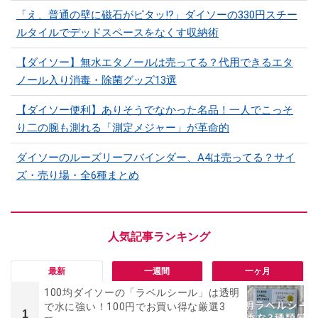
「え、普通の壁に磁石がピタッ!?」ダイソーの330円スチー
ルタイルでデッドスペースをなくす収納術
【ダイソー】無水エタノールは売ってる？代用できるエタ
ノール入り消毒・除菌グッズ13選
【ダイソー便利】ありそうでなかった名品！一人でこっそ
り二の腕も測れる「測定メジャー」が革命的
ダイソーのルーズリーフバインダー、A4は売ってる？サイ
ズ・売り場・全6種まとめ
最新
一週間
一ヶ月
100均ダイソーの「ラベルシール」は透明
で水に強い！100円でお買い得な厳選3
1