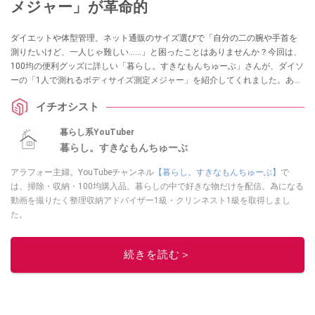
メジャー」が革命的
ダイエットや体型管理、ネット通販のサイズ選びで「自分の二の腕や手首を
測りたいけど、一人じゃ難しい……」と困ったことはありませんか？今回は、
100均の便利グッズに詳しい「暮らし。すきなもんちゅーぶ」さんが、ダイソ
ーの「1人で測れるボディサイズ測定メジャー」を紹介してくれました。あり
そうでなかった110円のアイデア名品は、採寸のイライラを解消してくれる一
イチオシスト
家に一台レベルの重宝アイテムです！
暮らし系YouTuber
暮らし。すきなもんちゅーぶ
アラフォー主婦。YouTubeチャンネル
【暮らし。すきなもんちゅーぶ】
で
は、掃除・収納・100均購入品。暮らしの中で好きな物だけを配信。為になる
動画を撮りたく整理収納アドバイザー1級・クリンネスト1級を取得しまし
た。
このイチオシストの他の記事を読む
続きを読む＞