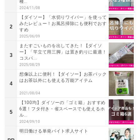
種...
2024/11/08
【ダイソー】「水切りワイパー」を使って
みたレビュー！お風呂掃除にも便利でおす
2
すめ
2025/06/09
またすごいものを出してきた！【ダイソ
ー】「竿立て用三脚」は置き釣りに最適！
3
コスパ...
2025/08/29
想像以上に便利！【ダイソー】お茶パック
はお茶以外にも使える万能アイテム
4
2021/08/04
【100均】ダイソーの「ゴミ箱」おすすめ
6選！フタ付き・省スペースでも使えるホ
5
ル...
2024/09/10
明日働ける単発バイト求人サイト