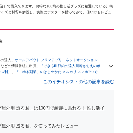
税込）で購入できます。お得な100均の推し活グッズに精通している川崎
サイズと材質を解説し、実際にポスターを貼ってみて、使い方もレビュ
家
年の達人。
オールアバウト フリマアプリ・ネットオークション
」
などの情報番組に出演。
『できるfit 節約の達人川崎さちえのポ
レス刊）
、
『「ゆる副業」のはじめかた メルカリ スマホ1つでス
ブログは
「川崎さちえのごちゃまぜ日記」
。
このイチオシストの他の記事を読む
辞める。翌月からの給料が０円になり、家にいながら、しかも空
引の仕方がわからずに、まずは落札者として参加。その後、出
がほぼなくなってからは、仕入れを経験。ネットオークション
フリマアプリは生活のインフラになる」という考えを持つ。ま
リマアプリが家計の救世主になりえると考え、業者とは違う視
プ屋外用 透る君」は100円で綺麗に貼れる！ 推し活イ
プ屋外用 透る君」を使ってみたレビュー