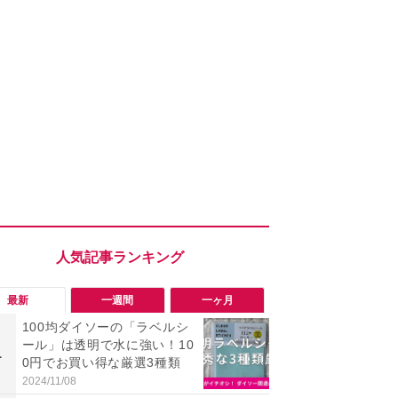
最新
一週間
一ヶ月
100均ダイソーの「ラベルシ
「会計時に
ール」は透明で水に強い！10
たい」「お
1
1
0円でお買い得な厳選3種類
【セブン】お
リンク1本が
2024/11/08
2026/08/08