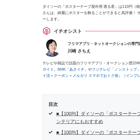
ダイソーの「ポスターテープ屋外用 透る君」は110円（
さんは、綺麗にポスターを飾ることができると高評価！ 
ーします。
イチオシスト
フリマアプリ・ネットオークションの専門
川崎 さちえ
テレビや雑誌で話題のフリマアプリ・オークション歴20
ガイド
。
NHK「あさイチ」
や
フジテレビ「ノンストップ
イ活＋クーポン＋メルカリ スマホでおトク術』（インプ
キマ時間に効率的に稼ぐ！』（翔泳社刊）
ほか著書多数。
■経歴：2003年、夫が子育てをするために、突然会社を
いた時間でできるオークションに目をつける。しかし、取
品者側にまわり、家の中の物を出品しまくる。出品する物
目次
を生活の一部に取り入れるべく、「ネットオークションや
た消費税増税の社会においては、ネットオークションやフ
■【100均】ダイソーの「ポスターテー
点でユーザーとして参加中。
ンテリアにもおすすめ
■【100均】ダイソーの「ポスターテー