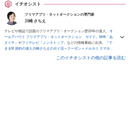
イチオシスト
フリマアプリ・ネットオークションの専門家
川崎 さちえ
テレビや雑誌で話題のフリマアプリ・オークション歴20年の達人。
オ
ールアバウト フリマアプリ・ネットオークション ガイド
。
NHK「あ
さイチ」
や
フジテレビ「ノンストップ」
などの情報番組に出演。
『で
きるfit 節約の達人川崎さちえのポイ活＋クーポン＋メルカリ スマホで
おトク術』（インプレス刊）
、
『「ゆる副業」のはじめかた メルカリ
このイチオシストの他の記事を読む
スマホ1つでスキマ時間に効率的に稼ぐ！』（翔泳社刊）
ほか著書多
数。ブログは
「川崎さちえのごちゃまぜ日記」
。
■経歴：2003年、夫が子育てをするために、突然会社を辞める。翌月
からの給料が０円になり、家にいながら、しかも空いた時間でできる
オークションに目をつける。しかし、取引の仕方がわからずに、まず
は落札者として参加。その後、出品者側にまわり、家の中の物を出品
しまくる。出品する物がほぼなくなってからは、仕入れを経験。ネッ
トオークションを生活の一部に取り入れるべく、「ネットオークショ
ンやフリマアプリは生活のインフラになる」という考えを持つ。また
消費税増税の社会においては、ネットオークションやフリマアプリが
家計の救世主になりえると考え、業者とは違う視点でユーザーとして
参加中。