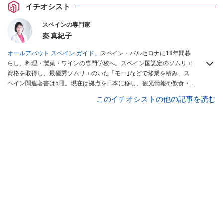
イチオシスト
スペインの専門家
秦 真紀子
オールアバウト スペイン ガイド。
スペイン・バルセロナに18年間暮
らし、料理・製菓・ワインの専門学校へ。スペイン国認定のソムリエ
資格を取得し、最優秀ソムリエのいた「モー｣などで修業を積み、ス
ペイン関連著書は5冊。現在は拠点を日本に移し、観光情報や飲食・
カフェ・スイーツ情報にも携わる。イチオシでは、
業務スーパー
・
ロ
このイチオシストの他の記事を読む
ピア
・
シャトレーゼ
など、食品・スイーツ販売チェーンのおすすめ商
品情報も発信。
著書に『スペインまるごと全17州おいしい旅』（‎産業
編集センター刊）ほか。
■経歴：ワイナリーツアーガイドや、飲食関
連の方の視察旅行のコーディネートやガイド、スペインの食について
の講演などの経験あり。2004年より「カフェ・スイーツ」（柴田書
店）、「料理通信」（料理通信社）をはじめ、日本の雑誌やWEBサイ
トに、ガストロノミー、観光、文化などについて執筆。ガイドブック
の取材のコーディネートや執筆、著書5冊あり。 現在は、拠点をバル
セロナから日本に移し、スペイン関連だけでなく日本の観光情報や飲
食店についてのコンテンツの執筆や、広報PR、出版プロデュースなど
を行う。 ■寄稿雑誌……料理通信、カフェ・スイーツ、TARZANなど ■
寄稿サイト……ぐるなびプロ、Drink planetなど ■取材コーディネー
ト……るるぶスペイン／ララチッタ／aruco／地球の歩き方ほか。