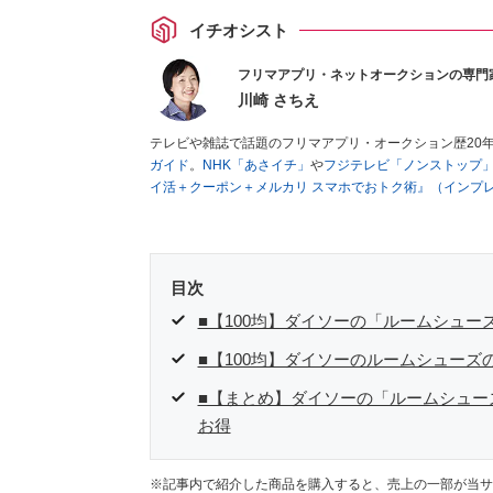
イチオシスト
フリマアプリ・ネットオークションの専門
川崎 さちえ
テレビや雑誌で話題のフリマアプリ・オークション歴20
ガイド
。
NHK「あさイチ」
や
フジテレビ「ノンストップ
イ活＋クーポン＋メルカリ スマホでおトク術』（インプ
キマ時間に効率的に稼ぐ！』（翔泳社刊）
ほか著書多数。
■経歴：2003年、夫が子育てをするために、突然会社を
いた時間でできるオークションに目をつける。しかし、取
品者側にまわり、家の中の物を出品しまくる。出品する物
目次
を生活の一部に取り入れるべく、「ネットオークションや
た消費税増税の社会においては、ネットオークションやフ
■【100均】ダイソーの「ルームシュー
点でユーザーとして参加中。
■【100均】ダイソーのルームシューズ
■【まとめ】ダイソーの「ルームシュー
お得
※記事内で紹介した商品を購入すると、売上の一部が当サ