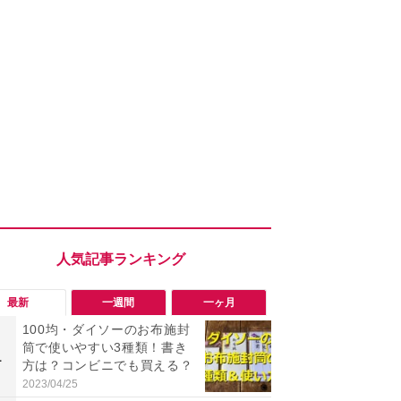
最新
一週間
一ヶ月
100均・ダイソーのお布施封
「ヤバい！
筒で使いやすい3種類！書き
った…」と
1
1
方は？コンビニでも買える？
【7月30日G
更】内容を
2023/04/25
2026/07/31