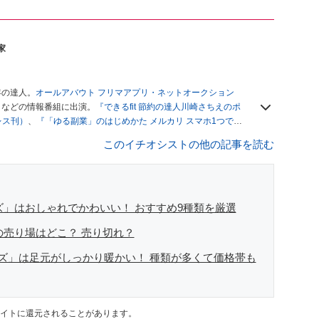
家
年の達人。
オールアバウト フリマアプリ・ネットオークション
」
などの情報番組に出演。
『できるfit 節約の達人川崎さちえのポ
レス刊）
、
『「ゆる副業」のはじめかた メルカリ スマホ1つでス
ブログは
「川崎さちえのごちゃまぜ日記」
。
このイチオシストの他の記事を読む
辞める。翌月からの給料が０円になり、家にいながら、しかも空
引の仕方がわからずに、まずは落札者として参加。その後、出
がほぼなくなってからは、仕入れを経験。ネットオークション
フリマアプリは生活のインフラになる」という考えを持つ。ま
リマアプリが家計の救世主になりえると考え、業者とは違う視
ズ」はおしゃれでかわいい！ おすすめ9種類を厳選
の売り場はどこ？ 売り切れ？
ズ」は足元がしっかり暖かい！ 種類が多くて価格帯も
イトに還元されることがあります。