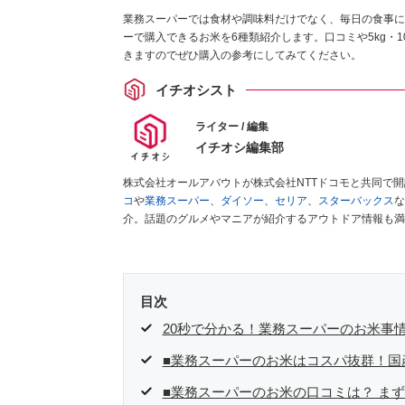
業務スーパーでは食材や調味料だけでなく、毎日の食事に
ーで購入できるお米を6種類紹介します。口コミや5kg・
きますのでぜひ購入の参考にしてみてください。
イチオシスト
ライター / 編集
イチオシ編集部
株式会社オールアバウトが株式会社NTTドコモと共同で
コ
や
業務スーパー
、
ダイソー
、
セリア
、
スターバックス
な
介。話題のグルメやマニアが紹介するアウトドア情報も満
が実際に使用してレビューしています。毎日トレンド情報
ださい！
目次
20秒で分かる！業務スーパーのお米事
■業務スーパーのお米はコスパ抜群！国
■業務スーパーのお米の口コミは？ ま