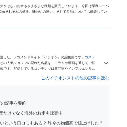
欠かせないお米もさまざまな種類を販売しています。今回は業務スーパ
10kgそれぞれの値段、味わいの違い、そして産地についても解説してい
開設した、レコメンドサイト『イチオシ』の編集部です。
コスト
どの人気ショップの隠れた名品を、コラムや動画を通してご紹
載です。配信しているコンテンツは専門家やインフルエンサー
をお届けしているので、ぜひ
Googleニュースでフォロー
してく
このイチオシストの他の記事を読む
情の記事を要約
産だけでなく海外のお米も販売中
ずいという口コミもある？ 昨今の物価高で値上げした？