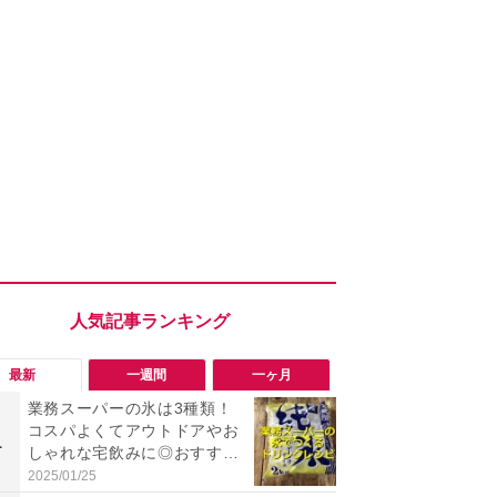
最新
一週間
一ヶ月
業務スーパーの氷は3種類！
「会計時に
コスパよくてアウトドアやお
たい」「お
1
1
しゃれな宅飲みに◎おすすめ
【セブン】お
は2kg「純氷 オーロラアイ
リンク1本が
2025/01/25
2026/08/08