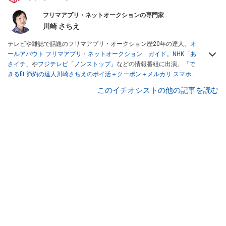
フリマアプリ・ネットオークションの専門家
川崎 さちえ
テレビや雑誌で話題のフリマアプリ・オークション歴20年の達人。
オ
ールアバウト フリマアプリ・ネットオークション ガイド
。
NHK「あ
さイチ」
や
フジテレビ「ノンストップ」
などの情報番組に出演。
『で
きるfit 節約の達人川崎さちえのポイ活＋クーポン＋メルカリ スマホで
おトク術』（インプレス刊）
、
『「ゆる副業」のはじめかた メルカリ
このイチオシストの他の記事を読む
スマホ1つでスキマ時間に効率的に稼ぐ！』（翔泳社刊）
ほか著書多
数。ブログは
「川崎さちえのごちゃまぜ日記」
。
■経歴：2003年、夫が子育てをするために、突然会社を辞める。翌月
からの給料が０円になり、家にいながら、しかも空いた時間でできる
オークションに目をつける。しかし、取引の仕方がわからずに、まず
は落札者として参加。その後、出品者側にまわり、家の中の物を出品
しまくる。出品する物がほぼなくなってからは、仕入れを経験。ネッ
トオークションを生活の一部に取り入れるべく、「ネットオークショ
ンやフリマアプリは生活のインフラになる」という考えを持つ。また
消費税増税の社会においては、ネットオークションやフリマアプリが
家計の救世主になりえると考え、業者とは違う視点でユーザーとして
参加中。