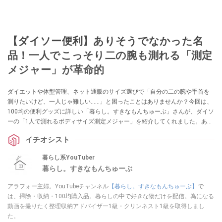
【ダイソー便利】ありそうでなかった名
品！一人でこっそり二の腕も測れる「測定
メジャー」が革命的
ダイエットや体型管理、ネット通販のサイズ選びで「自分の二の腕や手首を
測りたいけど、一人じゃ難しい……」と困ったことはありませんか？今回は、
100均の便利グッズに詳しい「暮らし。すきなもんちゅーぶ」さんが、ダイソ
ーの「1人で測れるボディサイズ測定メジャー」を紹介してくれました。あり
そうでなかった110円のアイデア名品は、採寸のイライラを解消してくれる一
イチオシスト
家に一台レベルの重宝アイテムです！
暮らし系YouTuber
暮らし。すきなもんちゅーぶ
アラフォー主婦。YouTubeチャンネル
【暮らし。すきなもんちゅーぶ】
で
は、掃除・収納・100均購入品。暮らしの中で好きな物だけを配信。為になる
動画を撮りたく整理収納アドバイザー1級・クリンネスト1級を取得しまし
た。