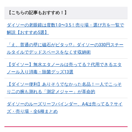
【こちらの記事もおすすめ！】
ダイソーの老眼鏡は度数1.0〜3.5！売り場・選び方を一覧で
解説【おすすめ5選】
「え、普通の壁に磁石がピタッ!?」ダイソーの330円スチー
ルタイルでデッドスペースをなくす収納術
【ダイソー】無水エタノールは売ってる？代用できるエタ
ノール入り消毒・除菌グッズ13選
【ダイソー便利】ありそうでなかった名品！一人でこっそ
り二の腕も測れる「測定メジャー」が革命的
ダイソーのルーズリーフバインダー、A4は売ってる？サイ
ズ・売り場・全6種まとめ