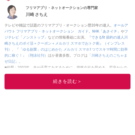
フリマアプリ・ネットオークションの専門家
川崎 さちえ
テレビや雑誌で話題のフリマアプリ・オークション歴20年の達人。
オールア
バウト フリマアプリ・ネットオークション ガイド
。
NHK「あさイチ」
や
フ
ジテレビ「ノンストップ」
などの情報番組に出演。
『できるfit 節約の達人川
崎さちえのポイ活＋クーポン＋メルカリ スマホでおトク術』（インプレス
刊）
、
『「ゆる副業」のはじめかた メルカリ スマホ1つでスキマ時間に効率
的に稼ぐ！』（翔泳社刊）
ほか著書多数。ブログは
「川崎さちえのごちゃま
ぜ日記」
。
■経歴：2003年、夫が子育てをするために、突然会社を辞める。翌月からの
給料が０円になり、家にいながら、しかも空いた時間でできるオークション
に目をつける。しかし、取引の仕方がわからずに、まずは落札者として参
続きを読む＞
加。その後、出品者側にまわり、家の中の物を出品しまくる。出品する物が
ほぼなくなってからは、仕入れを経験。ネットオークションを生活の一部に
取り入れるべく、「ネットオークションやフリマアプリは生活のインフラに
なる」という考えを持つ。また消費税増税の社会においては、ネットオーク
ションやフリマアプリが家計の救世主になりえると考え、業者とは違う視点
でユーザーとして参加中。
このイチオシストの他の記事を読む