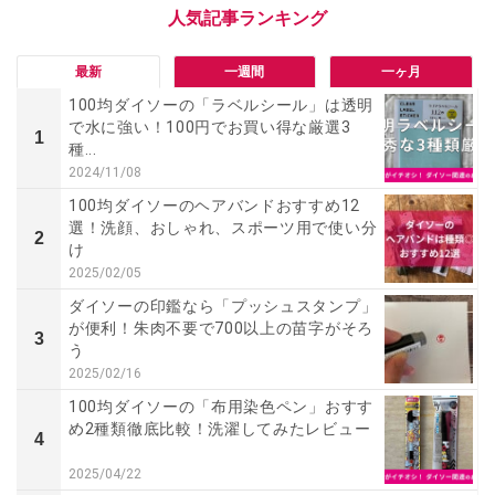
最新
一週間
一ヶ月
100均ダイソーの「ラベルシール」は透明
で水に強い！100円でお買い得な厳選3
1
種...
2024/11/08
100均ダイソーのヘアバンドおすすめ12
選！洗顔、おしゃれ、スポーツ用で使い分
2
け
2025/02/05
ダイソーの印鑑なら「プッシュスタンプ」
が便利！朱肉不要で700以上の苗字がそろ
3
う
2025/02/16
100均ダイソーの「布用染色ペン」おすす
め2種類徹底比較！洗濯してみたレビュー
4
2025/04/22