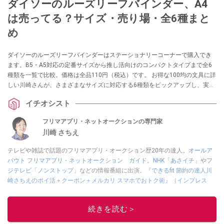
ダイソーのルーズリーフバインダー、A4
は売ってる？サイズ・売り場・全6種まと
め
ダイソーのルーズリーフバインダーはステーショナリーコーナーで購入でき
ます。B5・A5対応の定番サイズから推し活向けのコンパクトタイプまで全6
種類を一覧で比較。価格は全品110円（税込）です。 お得な100均の文具に詳
しい川崎さんが、さまざまなサイズに対応する6種類をピックアップし、実際
の使い勝手を紹介します。
イチオシスト
フリマアプリ・ネットオークションの専門家
川崎 さちえ
テレビや雑誌で話題のフリマアプリ・オークション歴20年の達人。
オールア
バウト フリマアプリ・ネットオークション ガイド
。
NHK「あさイチ」
や
フ
ジテレビ「ノンストップ」
などの情報番組に出演。
『できるfit 節約の達人川
崎さちえのポイ活＋クーポン＋メルカリ スマホでおトク術』（インプレス
刊）
、
『「ゆる副業」のはじめかた メルカリ スマホ1つでスキマ時間に効率
的に稼ぐ！』（翔泳社刊）
ほか著書多数。ブログは
「川崎さちえのごちゃま
続きを読む＞
ぜ日記」
。
■経歴：2003年、夫が子育てをするために、突然会社を辞める。翌月からの