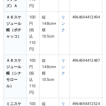
ズ）Ａ
円)
Ａ６スケ
100
縦
リ
4964694412494
ジュール
円
14.8cm×
ン
帳（ポチ
(税
横
ク
ャッコ）
込
10.5cm
110
円)
Ａ６スケ
100
縦
リ
4964694412487
ジュール
円
14.8cm×
ン
帳（シナ
(税
横
ク
モロー
込
10.5cm
ル）
110
円)
ミニスケ
100
縦
リ
4964694412524