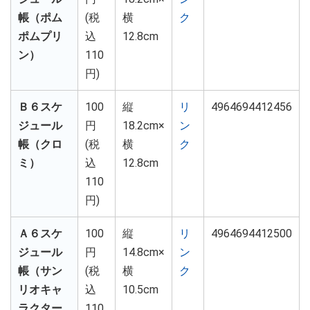
帳（ポム
(税
横
ク
ポムプリ
込
12.8cm
ン）
110
円)
Ｂ６スケ
100
縦
リ
4964694412456
ジュール
円
18.2cm×
ン
帳（クロ
(税
横
ク
ミ）
込
12.8cm
110
円)
Ａ６スケ
100
縦
リ
4964694412500
ジュール
円
14.8cm×
ン
帳（サン
(税
横
ク
リオキャ
込
10.5cm
ラクター
110