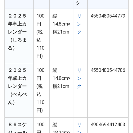
ク
２０２５
100
縦
リ
4550480544779
年卓上カ
円
14.8cm×
ン
レンダー
(税
横21cm
ク
（しろま
込
る）
110
円)
２０２５
100
縦
リ
4550480544786
年卓上カ
円
14.8cm×
ン
レンダー
(税
横21cm
ク
（ぺんぺ
込
ん）
110
円)
Ｂ６スケ
100
縦
リ
4964694412463
ジュール
円
18.2cm×
ン