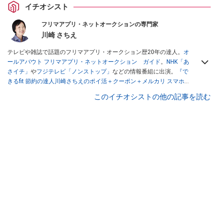
イチオシスト
フリマアプリ・ネットオークションの専門家
川崎 さちえ
テレビや雑誌で話題のフリマアプリ・オークション歴20年の達人。
オ
ールアバウト フリマアプリ・ネットオークション ガイド
。
NHK「あ
さイチ」
や
フジテレビ「ノンストップ」
などの情報番組に出演。
『で
きるfit 節約の達人川崎さちえのポイ活＋クーポン＋メルカリ スマホで
おトク術』（インプレス刊）
、
『「ゆる副業」のはじめかた メルカリ
このイチオシストの他の記事を読む
スマホ1つでスキマ時間に効率的に稼ぐ！』（翔泳社刊）
ほか著書多
数。ブログは
「川崎さちえのごちゃまぜ日記」
。
■経歴：2003年、夫が子育てをするために、突然会社を辞める。翌月
からの給料が０円になり、家にいながら、しかも空いた時間でできる
オークションに目をつける。しかし、取引の仕方がわからずに、まず
は落札者として参加。その後、出品者側にまわり、家の中の物を出品
しまくる。出品する物がほぼなくなってからは、仕入れを経験。ネッ
トオークションを生活の一部に取り入れるべく、「ネットオークショ
ンやフリマアプリは生活のインフラになる」という考えを持つ。また
消費税増税の社会においては、ネットオークションやフリマアプリが
家計の救世主になりえると考え、業者とは違う視点でユーザーとして
参加中。