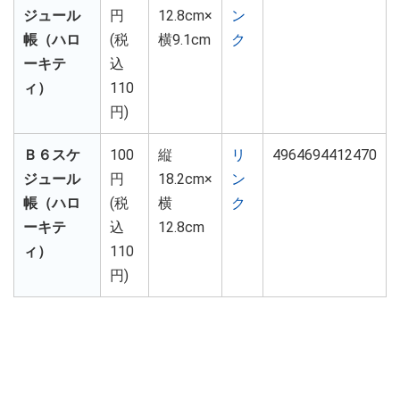
ジュール
円
12.8cm×
ン
帳（ハロ
(税
横9.1cm
ク
ーキテ
込
ィ）
110
円)
Ｂ６スケ
100
縦
リ
4964694412470
ジュール
円
18.2cm×
ン
帳（ハロ
(税
横
ク
ーキテ
込
12.8cm
ィ）
110
円)