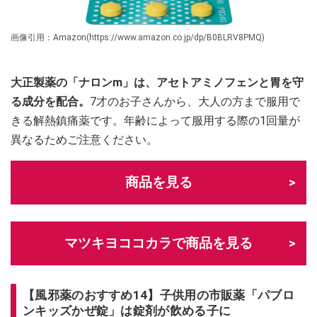
画像引用：Amazon(https://www.amazon.co.jp/dp/B0BLRV8PMQ)
大正製薬の「ナロンm」は、アセトアミノフェンと胃を守
る成分を配合。
7才のお子さんから、大人の方まで服用で
きる解熱鎮痛薬です。年齢によって服用する際の1回量が
異なるためご注意ください。
商品を見る
マツキヨココカラで商品を見る
【風邪薬のおすすめ14】子供用の市販薬「パブロ
ンキッズかぜ錠」は錠剤が飲める子に