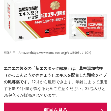
画像引用：Amazon(https://www.amazon.co.jp/dp/B005UJ100K)
エスエス製薬の「新エスタック顆粒」は、葛根湯加桔梗
（かっこんとうかききょう）エキスを配合した顆粒タイプ
の風邪薬です。
12才から服用できます。年齢によって服用
する際の1回量が異なるためご注意ください。22包入りと
36包入りが販売されています。
商品を見る