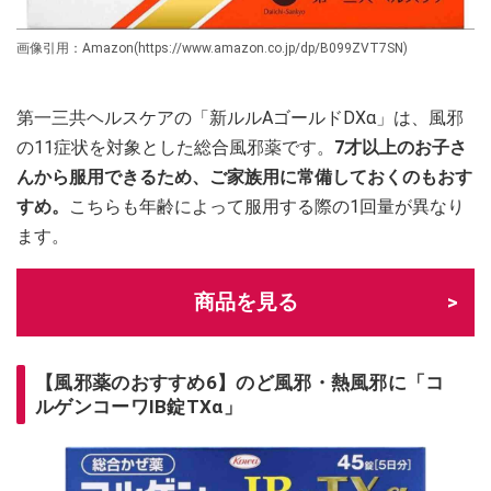
画像引用：Amazon(https://www.amazon.co.jp/dp/B099ZVT7SN)
第一三共ヘルスケアの「新ルルAゴールドDXα」は、風邪
の11症状を対象とした総合風邪薬です。
7才以上のお子さ
んから服用できるため、ご家族用に常備しておくのもおす
すめ。
こちらも年齢によって服用する際の1回量が異なり
ます。
商品を見る
【風邪薬のおすすめ6】のど風邪・熱風邪に「コ
ルゲンコーワIB錠TXα」