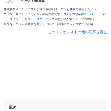
イチオシ編集部
株式会社オールアバウトが株式会社NTTドコモと共同で開設した、レ
コメンドサイト『イチオシ』の編集部です。
コストコ
や
業務スーパ
ー
、
ダイソー
、
セリア
、
スターバックス
などの人気ショップの隠れた
名品を、コラムや動画を通してご紹介。話題のグルメやマニアが紹介
するアウトドア情報も満載です。配信しているコンテンツは専門家や
このイチオシストの他の記事を読む
インフルエンサーが実際に使用してレビューしています。毎日トレン
ド情報をお届けしているので、ぜひ
Googleニュースでフォロー
してく
ださい！
目次