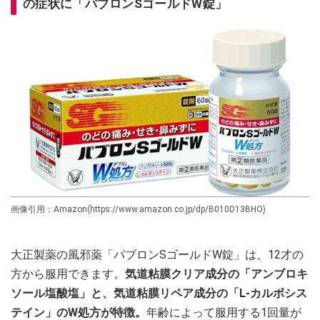
の症状に「パブロンSゴールドW錠」
画像引用：Amazon(https://www.amazon.co.jp/dp/B010D13BHO)
大正製薬の風邪薬「パブロンSゴールドW錠」は、12才の
方から服用できます。
気道粘膜クリア成分の「アンブロキ
ソール塩酸塩」と、気道粘膜リペア成分の「L-カルボシス
テイン」のW処方が特徴。
年齢によって服用する1回量が