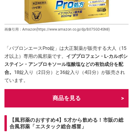
画像引用：Amazon(https://www.amazon.co.jp/dp/B075GD4SN8)
「パブロンエースPro錠」は大正製薬が販売する大人（15
才以上）専用の風邪薬です。
イブプロフェン・L-カルボシ
ステイン・アンブロキソール塩酸塩などの有効成分を配
合。
18錠入り（2日分）と36錠入り（4日分）が販売され
ています。
商品を見る
【風邪薬のおすすめ4】5才から飲める！市販の総
合風邪薬「エスタック総合感冒」