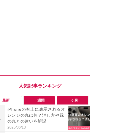
最新
一週間
一ヶ月
iPhoneの右上に表示されるオ
「勝手にデ
レンジの丸は何？消し方や緑
る!?」Win
1
1
の丸との違いを解説
オフにして最
身を守る技
2025/06/13
2026/08/05