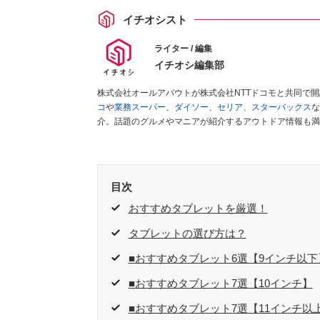
イチオシスト
ライター / 編集
イチオシ編集部
株式会社オールアバウトが株式会社NTTドコモと共同で
コ
や
業務スーパー
、
ダイソー
、
セリア
、
スターバックス
な
介。話題のグルメやマニアが紹介するアウトドア情報も満
が実際に使用してレビューしています。毎日トレンド情報
ださい！
目次
おすすめタブレットを厳選！
タブレットの選び方は？
■おすすめタブレット6選【9インチ以下
■おすすめタブレット7選【10インチ】
■おすすめタブレット7選【11インチ以