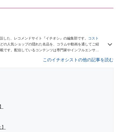
開設した、レコメンドサイト『イチオシ』の編集部です。
コスト
どの人気ショップの隠れた名品を、コラムや動画を通してご紹
載です。配信しているコンテンツは専門家やインフルエンサー
をお届けしているので、ぜひ
Googleニュースでフォロー
してく
このイチオシストの他の記事を読む
】
上】