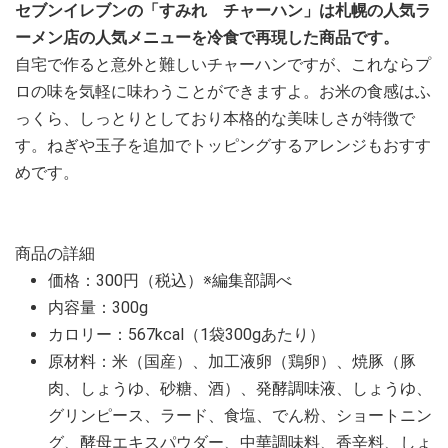
セブンイレブンの「すみれ チャーハン」は札幌の人気ラ
ーメン店の人気メニューを冷食で再現した商品です。
自宅で作ると意外と難しいチャーハンですが、これならプ
ロの味を気軽に味わうことができますよ。お米の食感はふ
っくら、しっとりとしており本格的な美味しさが特徴で
す。ねぎや玉子を追加でトッピングするアレンジもおすす
めです。
商品の詳細
価格：300円（税込）※編集部調べ
内容量：300g
カロリー：567kcal（1袋300gあたり）
原材料：米（国産）、加工液卵（鶏卵）、焼豚（豚
肉、しょうゆ、砂糖、酒）、発酵調味液、しょうゆ、
グリンピース、ラード、食塩、でん粉、ショートニン
グ、酵母エキスパウダー、中華調味料、香辛料、しょ