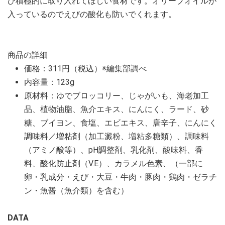
ひ積極的に取り入れてほしい食材です。オリーブオイルが
入っているのでえびの酸化も防いでくれます。
商品の詳細
価格：311円（税込）※編集部調べ
内容量：123g
原材料：ゆでブロッコリー、じゃがいも、海老加工
品、植物油脂、魚介エキス、にんにく、ラード、砂
糖、ブイヨン、食塩、エビエキス、唐辛子、にんにく
調味料／増粘剤（加工澱粉、増粘多糖類）、調味料
（アミノ酸等）、pH調整剤、乳化剤、酸味料、香
料、酸化防止剤（V.E）、カラメル色素、（一部に
卵・乳成分・えび・大豆・牛肉・豚肉・鶏肉・ゼラチ
ン・魚醤（魚介類）を含む）
DATA