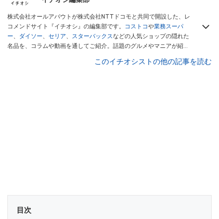
株式会社オールアバウトが株式会社NTTドコモと共同で開設した、レ
コメンドサイト『イチオシ』の編集部です。
コストコ
や
業務スーパ
ー
、
ダイソー
、
セリア
、
スターバックス
などの人気ショップの隠れた
名品を、コラムや動画を通してご紹介。話題のグルメやマニアが紹介
するアウトドア情報も満載です。配信しているコンテンツは専門家や
このイチオシストの他の記事を読む
インフルエンサーが実際に使用してレビューしています。毎日トレン
ド情報をお届けしているので、ぜひ
Googleニュースでフォロー
してく
ださい！
目次