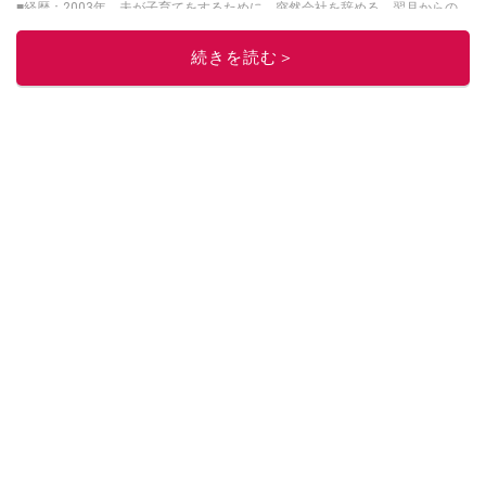
■経歴：2003年、夫が子育てをするために、突然会社を辞める。翌月からの
給料が０円になり、家にいながら、しかも空いた時間でできるオークション
に目をつける。しかし、取引の仕方がわからずに、まずは落札者として参
続きを読む＞
加。その後、出品者側にまわり、家の中の物を出品しまくる。出品する物が
ほぼなくなってからは、仕入れを経験。ネットオークションを生活の一部に
取り入れるべく、「ネットオークションやフリマアプリは生活のインフラに
なる」という考えを持つ。また消費税増税の社会においては、ネットオーク
ションやフリマアプリが家計の救世主になりえると考え、業者とは違う視点
でユーザーとして参加中。
このイチオシストの他の記事を読む