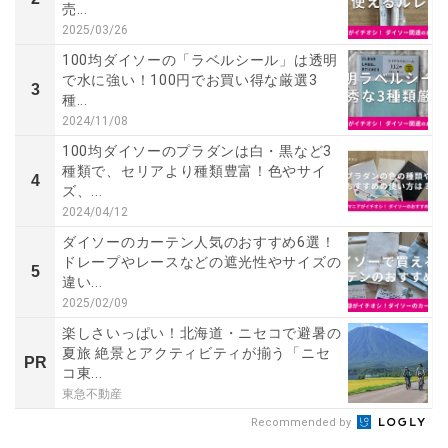
売...
2025/03/26
100均ダイソーの「ラベルシール」は透明
で水に強い！100円でお買い得な厳選3
3
種...
2024/11/08
100均ダイソーのプラダンは白・黒など3
種類で、セリアより種類豊富！色やサイ
4
ズ、...
2024/04/12
ダイソーのカーテン人気のおすすめ6選！
ドレープやレースなどの遮光性やサイズの
5
違い...
2025/02/09
楽しさいっぱい！北海道・ニセコで避暑の
夏旅 絶景とアクティビティが揃う「ニセ
PR
コ東...
東急不動産
Recommended by