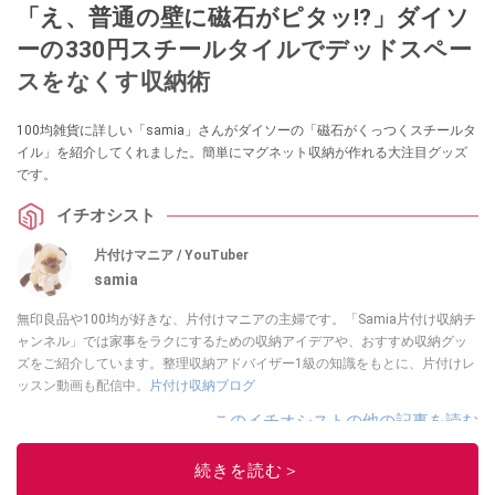
「え、普通の壁に磁石がピタッ!?」ダイソ
ーの330円スチールタイルでデッドスペー
スをなくす収納術
100均雑貨に詳しい「samia」さんがダイソーの「磁石がくっつくスチールタ
イル」を紹介してくれました。簡単にマグネット収納が作れる大注目グッズ
です。
イチオシスト
片付けマニア / YouTuber
samia
無印良品や100均が好きな、片付けマニアの主婦です。「Samia片付け収納チ
ャンネル」では家事をラクにするための収納アイデアや、おすすめ収納グッ
ズをご紹介しています。整理収納アドバイザー1級の知識をもとに、片付けレ
ッスン動画も配信中。
片付け収納ブログ
このイチオシストの他の記事を読む
続きを読む＞