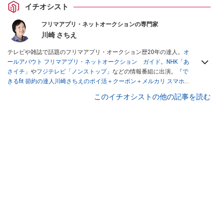
イチオシスト
フリマアプリ・ネットオークションの専門家
川崎 さちえ
テレビや雑誌で話題のフリマアプリ・オークション歴20年の達人。
オ
ールアバウト フリマアプリ・ネットオークション ガイド
。
NHK「あ
さイチ」
や
フジテレビ「ノンストップ」
などの情報番組に出演。
『で
きるfit 節約の達人川崎さちえのポイ活＋クーポン＋メルカリ スマホで
おトク術』（インプレス刊）
、
『「ゆる副業」のはじめかた メルカリ
このイチオシストの他の記事を読む
スマホ1つでスキマ時間に効率的に稼ぐ！』（翔泳社刊）
ほか著書多
数。ブログは
「川崎さちえのごちゃまぜ日記」
。
■経歴：2003年、夫が子育てをするために、突然会社を辞める。翌月
からの給料が０円になり、家にいながら、しかも空いた時間でできる
オークションに目をつける。しかし、取引の仕方がわからずに、まず
は落札者として参加。その後、出品者側にまわり、家の中の物を出品
しまくる。出品する物がほぼなくなってからは、仕入れを経験。ネッ
トオークションを生活の一部に取り入れるべく、「ネットオークショ
ンやフリマアプリは生活のインフラになる」という考えを持つ。また
消費税増税の社会においては、ネットオークションやフリマアプリが
家計の救世主になりえると考え、業者とは違う視点でユーザーとして
参加中。