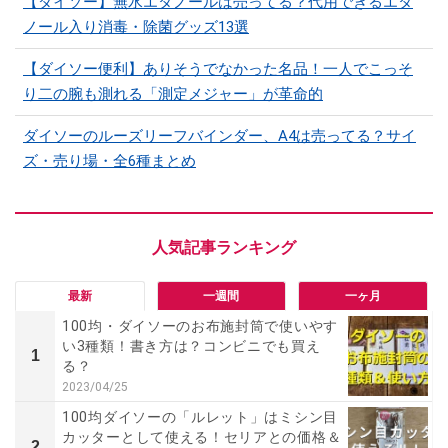
【ダイソー】無水エタノールは売ってる？代用できるエタ
ノール入り消毒・除菌グッズ13選
【ダイソー便利】ありそうでなかった名品！一人でこっそ
り二の腕も測れる「測定メジャー」が革命的
ダイソーのルーズリーフバインダー、A4は売ってる？サイ
ズ・売り場・全6種まとめ
最新
一週間
一ヶ月
100均・ダイソーのお布施封筒で使いやす
い3種類！書き方は？コンビニでも買え
1
る？
2023/04/25
100均ダイソーの「ルレット」はミシン目
カッターとして使える！セリアとの価格＆
2