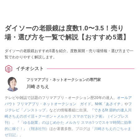
ダイソーの老眼鏡は度数1.0〜3.5！売り
場・選び方を一覧で解説【おすすめ5選】
ダイソーの老眼鏡おすすめ5選を紹介。度数展開・売り場情報・選び方まで一
覧でわかりやすく解説します。
イチオシスト
フリマアプリ・ネットオークションの専門家
川崎 さちえ
テレビや雑誌で話題のフリマアプリ・オークション歴20年の達人。
オールア
バウト フリマアプリ・ネットオークション ガイド
。
NHK「あさイチ」
や
フ
ジテレビ「ノンストップ」
などの情報番組に出演。
『できるfit 節約の達人川
崎さちえのポイ活＋クーポン＋メルカリ スマホでおトク術』（インプレス
刊）
、
『「ゆる副業」のはじめかた メルカリ スマホ1つでスキマ時間に効率
的に稼ぐ！』（翔泳社刊）
ほか著書多数。ブログは
「川崎さちえのごちゃま
ぜ日記」
。