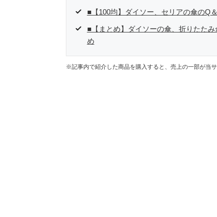
■【100均】ダイソー、セリアの傘のQ＆
■【まとめ】ダイソーの傘、折りたたみ
め
※記事内で紹介した商品を購入すると、売上の一部が当サ