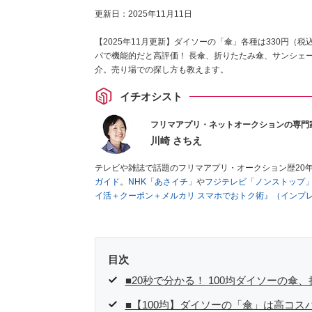
更新日：
2025年11月11日
【2025年11月更新】ダイソーの「傘」各種は330円（
パで機能的だと高評価！ 長傘、折りたたみ傘、サンシェ
介。売り場での探し方も教えます。
イチオシスト
フリマアプリ・ネットオークションの専門
川崎 さちえ
テレビや雑誌で話題のフリマアプリ・オークション歴20
ガイド
。
NHK「あさイチ」
や
フジテレビ「ノンストップ
イ活＋クーポン＋メルカリ スマホでおトク術』（インプ
キマ時間に効率的に稼ぐ！』（翔泳社刊）
ほか著書多数。
■経歴：2003年、夫が子育てをするために、突然会社を
いた時間でできるオークションに目をつける。しかし、取
品者側にまわり、家の中の物を出品しまくる。出品する物
目次
を生活の一部に取り入れるべく、「ネットオークションや
た消費税増税の社会においては、ネットオークションやフ
■20秒で分かる！ 100均ダイソーの傘
点でユーザーとして参加中。
■【100均】ダイソーの「傘」は高コ