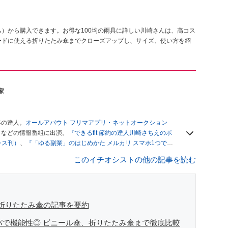
税込）から購入できます。お得な100均の雨具に詳しい川崎さんは、高コス
ードに使える折りたたみ傘までクローズアップし、サイズ、使い方を紹
家
年の達人。
オールアバウト フリマアプリ・ネットオークション
」
などの情報番組に出演。
『できるfit 節約の達人川崎さちえのポ
レス刊）
、
『「ゆる副業」のはじめかた メルカリ スマホ1つでス
ブログは
「川崎さちえのごちゃまぜ日記」
。
このイチオシストの他の記事を読む
辞める。翌月からの給料が０円になり、家にいながら、しかも空
引の仕方がわからずに、まずは落札者として参加。その後、出
がほぼなくなってからは、仕入れを経験。ネットオークション
フリマアプリは生活のインフラになる」という考えを持つ。ま
リマアプリが家計の救世主になりえると考え、業者とは違う視
、折りたたみ傘の記事を要約
スパで機能性◎ ビニール傘、折りたたみ傘まで徹底比較