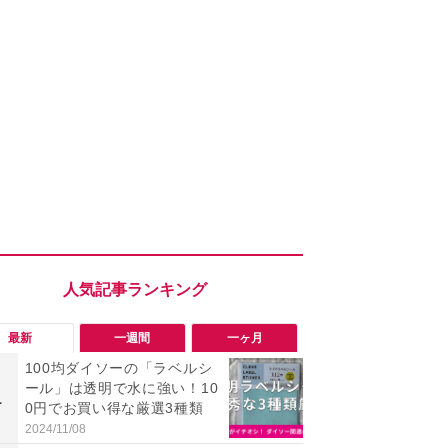
最新
一週間
一ヶ月
100均ダイソーの「ラベルシ
「勝手にデ
ール」は透明で水に強い！10
る!?」Win
1
1
0円でお買い得な厳選3種類
オフにして最
身を守る技
2024/11/08
2026/08/05