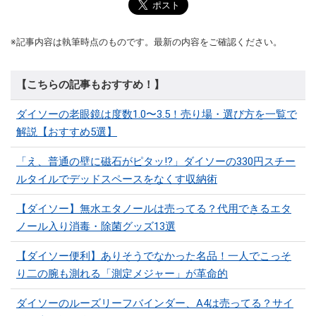
※記事内容は執筆時点のものです。最新の内容をご確認ください。
【こちらの記事もおすすめ！】
ダイソーの老眼鏡は度数1.0〜3.5！売り場・選び方を一覧で
解説【おすすめ5選】
「え、普通の壁に磁石がピタッ!?」ダイソーの330円スチー
ルタイルでデッドスペースをなくす収納術
【ダイソー】無水エタノールは売ってる？代用できるエタ
ノール入り消毒・除菌グッズ13選
【ダイソー便利】ありそうでなかった名品！一人でこっそ
り二の腕も測れる「測定メジャー」が革命的
ダイソーのルーズリーフバインダー、A4は売ってる？サイ