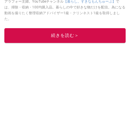
アラフォー主婦。YouTubeチャンネル
【暮らし。すきなもんちゅーぶ】
で
は、掃除・収納・100均購入品。暮らしの中で好きな物だけを配信。為になる
動画を撮りたく整理収納アドバイザー1級・クリンネスト1級を取得しまし
た。
このイチオシストの他の記事を読む
続きを読む＞