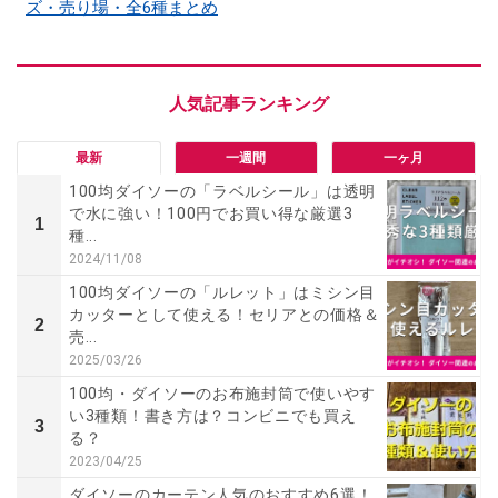
ズ・売り場・全6種まとめ
最新
一週間
一ヶ月
100均ダイソーの「ラベルシール」は透明
で水に強い！100円でお買い得な厳選3
1
種...
2024/11/08
100均ダイソーの「ルレット」はミシン目
カッターとして使える！セリアとの価格＆
2
売...
2025/03/26
100均・ダイソーのお布施封筒で使いやす
い3種類！書き方は？コンビニでも買え
3
る？
2023/04/25
ダイソーのカーテン人気のおすすめ6選！