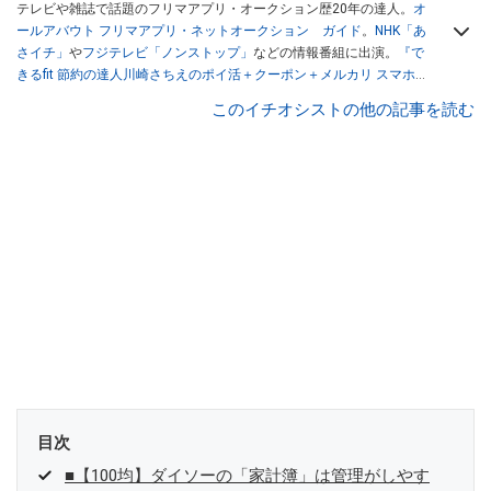
テレビや雑誌で話題のフリマアプリ・オークション歴20年の達人。
オ
ールアバウト フリマアプリ・ネットオークション ガイド
。
NHK「あ
さイチ」
や
フジテレビ「ノンストップ」
などの情報番組に出演。
『で
きるfit 節約の達人川崎さちえのポイ活＋クーポン＋メルカリ スマホで
おトク術』（インプレス刊）
、
『「ゆる副業」のはじめかた メルカリ
このイチオシストの他の記事を読む
スマホ1つでスキマ時間に効率的に稼ぐ！』（翔泳社刊）
ほか著書多
数。ブログは
「川崎さちえのごちゃまぜ日記」
。
■経歴：2003年、夫が子育てをするために、突然会社を辞める。翌月
からの給料が０円になり、家にいながら、しかも空いた時間でできる
オークションに目をつける。しかし、取引の仕方がわからずに、まず
は落札者として参加。その後、出品者側にまわり、家の中の物を出品
しまくる。出品する物がほぼなくなってからは、仕入れを経験。ネッ
トオークションを生活の一部に取り入れるべく、「ネットオークショ
ンやフリマアプリは生活のインフラになる」という考えを持つ。また
消費税増税の社会においては、ネットオークションやフリマアプリが
家計の救世主になりえると考え、業者とは違う視点でユーザーとして
参加中。
目次
■【100均】ダイソーの「家計簿」は管理がしやす