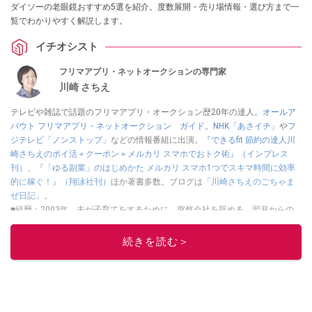
ダイソーの老眼鏡おすすめ5選を紹介。度数展開・売り場情報・選び方まで一
覧でわかりやすく解説します。
イチオシスト
フリマアプリ・ネットオークションの専門家
川崎 さちえ
テレビや雑誌で話題のフリマアプリ・オークション歴20年の達人。
オールア
バウト フリマアプリ・ネットオークション ガイド
。
NHK「あさイチ」
や
フ
ジテレビ「ノンストップ」
などの情報番組に出演。
『できるfit 節約の達人川
崎さちえのポイ活＋クーポン＋メルカリ スマホでおトク術』（インプレス
刊）
、
『「ゆる副業」のはじめかた メルカリ スマホ1つでスキマ時間に効率
的に稼ぐ！』（翔泳社刊）
ほか著書多数。ブログは
「川崎さちえのごちゃま
ぜ日記」
。
■経歴：2003年、夫が子育てをするために、突然会社を辞める。翌月からの
給料が０円になり、家にいながら、しかも空いた時間でできるオークション
に目をつける。しかし、取引の仕方がわからずに、まずは落札者として参
続きを読む＞
加。その後、出品者側にまわり、家の中の物を出品しまくる。出品する物が
ほぼなくなってからは、仕入れを経験。ネットオークションを生活の一部に
取り入れるべく、「ネットオークションやフリマアプリは生活のインフラに
なる」という考えを持つ。また消費税増税の社会においては、ネットオーク
ションやフリマアプリが家計の救世主になりえると考え、業者とは違う視点