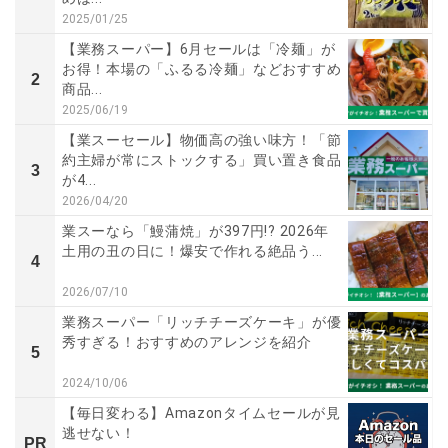
2025/01/25
【業務スーパー】6月セールは「冷麺」が
お得！本場の「ふるる冷麺」などおすすめ
2
商品...
2025/06/19
【業スーセール】物価高の強い味方！「節
約主婦が常にストックする」買い置き食品
3
が4...
2026/04/20
業スーなら「鰻蒲焼」が397円!? 2026年
土用の丑の日に！爆安で作れる絶品う...
4
2026/07/10
業務スーパー「リッチチーズケーキ」が優
秀すぎる！おすすめのアレンジを紹介
5
2024/10/06
【毎日変わる】Amazonタイムセールが見
逃せない！
PR