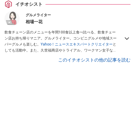
イチオシスト
グルメライター
相場一花
飲食チェーン店のメニューを年間100食以上食べ比べる、飲食チェー
ン店お持ち帰りマニア。グルメライター。コンビニグルメや地域スー
パーグルメも楽しむ。
Yahoo！ニュースエキスパートクリエイター
と
しても活動中。また、久世福商店やトライアル、ワークマン女子など
話題のショップにも足を運ぶ。晋遊舎「LDK」や
「360LiFE」
、
このイチオシストの他の記事を読む
KADOKAWA
「レタスクラブ」
、集英社「週刊プレイボーイ」、宝島
社「おいしい！ シャトレーゼBOOK」などでグルメライター、食の専
門家として出演実績あり。