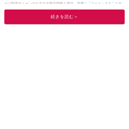
ーツ販売チェーンのおすすめ商品情報も発信。
著書に『スペインまるごと全
17州おいしい旅』（‎産業編集センター刊）ほか。
■経歴：ワイナリーツアー
ガイドや、飲食関連の方の視察旅行のコーディネートやガイド、スペインの
続きを読む＞
食についての講演などの経験あり。2004年より「カフェ・スイーツ」（柴田
書店）、「料理通信」（料理通信社）をはじめ、日本の雑誌やWEBサイト
に、ガストロノミー、観光、文化などについて執筆。ガイドブックの取材の
コーディネートや執筆、著書5冊あり。 現在は、拠点をバルセロナから日本に
移し、スペイン関連だけでなく日本の観光情報や飲食店についてのコンテン
ツの執筆や、広報PR、出版プロデュースなどを行う。 ■寄稿雑誌……料理通
信、カフェ・スイーツ、TARZANなど ■寄稿サイト……ぐるなびプロ、Drink
planetなど ■取材コーディネート……るるぶスペイン／ララチッタ／aruco／地
球の歩き方ほか。
このイチオシストの他の記事を読む