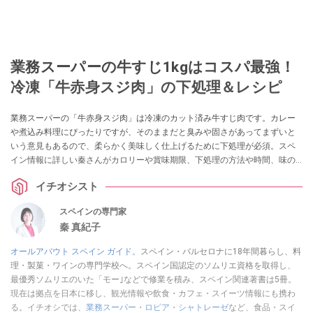
業務スーパーの牛すじ1kgはコスパ最強！
冷凍「牛赤身スジ肉」の下処理＆レシピ
業務スーパーの「牛赤身スジ肉」は冷凍のカット済み牛すじ肉です。カレー
や煮込み料理にぴったりですが、そのままだと臭みや固さがあってまずいと
いう意見もあるので、柔らかく美味しく仕上げるために下処理が必須。スペ
イン情報に詳しい秦さんがカロリーや賞味期限、下処理の方法や時間、味の
感想や口コミ、3種類のアレンジレシピを教えてくれました。ボイル済みの関
イチオシスト
連商品も紹介します。
スペインの専門家
秦 真紀子
オールアバウト スペイン ガイド。
スペイン・バルセロナに18年間暮らし、料
理・製菓・ワインの専門学校へ。スペイン国認定のソムリエ資格を取得し、
最優秀ソムリエのいた「モー｣などで修業を積み、スペイン関連著書は5冊。
現在は拠点を日本に移し、観光情報や飲食・カフェ・スイーツ情報にも携わ
る。イチオシでは、
業務スーパー
・
ロピア
・
シャトレーゼ
など、食品・スイ