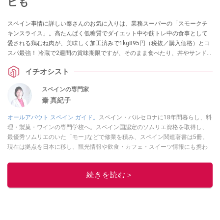
ピも
スペイン事情に詳しい秦さんのお気に入りは、業務スーパーの「スモークチ
キンスライス」。高たんぱく低糖質でダイエット中や筋トレ中の食事として
愛される鶏むね肉が、美味しく加工済みで1kg895円（税抜／購入価格）とコ
スパ最強！ 冷蔵で2週間の賞味期限ですが、そのまま食べたり、丼やサンドイ
ッチ、炒め物などのアレンジレシピを試したり、上手に冷凍保存することで
イチオシスト
食べ飽きることなく活用できるのもおすすめしたいポイントなのだとか。
スペインの専門家
秦 真紀子
オールアバウト スペイン ガイド。
スペイン・バルセロナに18年間暮らし、料
理・製菓・ワインの専門学校へ。スペイン国認定のソムリエ資格を取得し、
最優秀ソムリエのいた「モー｣などで修業を積み、スペイン関連著書は5冊。
現在は拠点を日本に移し、観光情報や飲食・カフェ・スイーツ情報にも携わ
る。イチオシでは、
業務スーパー
・
ロピア
・
シャトレーゼ
など、食品・スイ
ーツ販売チェーンのおすすめ商品情報も発信。
著書に『スペインまるごと全
続きを読む＞
17州おいしい旅』（‎産業編集センター刊）ほか。
■経歴：ワイナリーツアー
ガイドや、飲食関連の方の視察旅行のコーディネートやガイド、スペインの
食についての講演などの経験あり。2004年より「カフェ・スイーツ」（柴田
書店）、「料理通信」（料理通信社）をはじめ、日本の雑誌やWEBサイト
に、ガストロノミー、観光、文化などについて執筆。ガイドブックの取材の