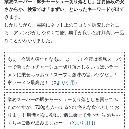
業務スーパー「豚チャーシュー切り落とし」はお値段の安
さからか、検索では「まずい」といったキーワードが出て
きます。
しかしながら、実際にネット上の口コミを調査したとこ
ろ、アレンジがしやすくて使い勝手が良いと評判高い一品
なことがわかりました。
あぁ 今週も疲れたなあ… よーし！今夜は業務スーパ
ーで買った豚チャーシュー切り落としをいっぱいラー
メンに乗せちゃおう！スープも創味の旨いヤツだし！
家ラーメン最高だ！（
Xより引用
）
業務スーパーの豚チャーシュー切り落としを買ってみ
たのですが、700gも入ってるので色んな食べ方してお
ります！ 時間がない朝にご飯に乗せて食べたら めちゃ
くちゃご飯が進みましたー！（
Xより引用
）