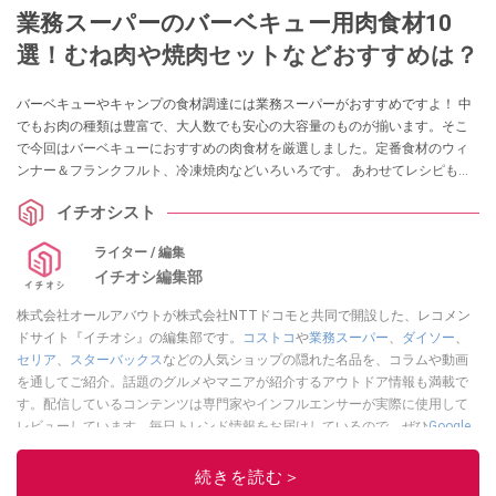
業務スーパーのバーベキュー用肉食材10
選！むね肉や焼肉セットなどおすすめは？
バーベキューやキャンプの食材調達には業務スーパーがおすすめですよ！ 中
でもお肉の種類は豊富で、大人数でも安心の大容量のものが揃います。そこ
で今回はバーベキューにおすすめの肉食材を厳選しました。定番食材のウィ
ンナー＆フランクフルト、冷凍焼肉などいろいろです。 あわせてレシピも紹
介します！
イチオシスト
ライター / 編集
イチオシ編集部
株式会社オールアバウトが株式会社NTTドコモと共同で開設した、レコメン
ドサイト『イチオシ』の編集部です。
コストコ
や
業務スーパー
、
ダイソー
、
セリア
、
スターバックス
などの人気ショップの隠れた名品を、コラムや動画
を通してご紹介。話題のグルメやマニアが紹介するアウトドア情報も満載で
す。配信しているコンテンツは専門家やインフルエンサーが実際に使用して
レビューしています。毎日トレンド情報をお届けしているので、ぜひ
Google
ニュースでフォロー
してください！
続きを読む＞
このイチオシストの他の記事を読む