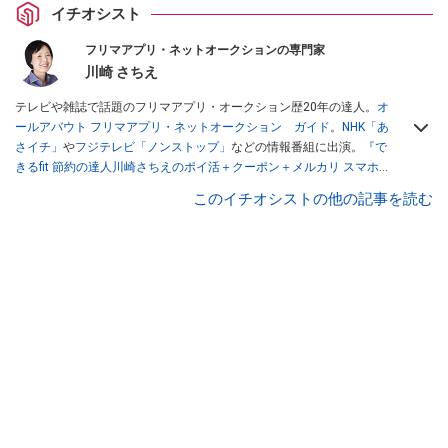
イチオシスト
フリマアプリ・ネットオークションの専門家
川崎 さちえ
テレビや雑誌で話題のフリマアプリ・オークション歴20年の達人。
オ
ールアバウト フリマアプリ・ネットオークション ガイド
。
NHK「あ
さイチ」
や
フジテレビ「ノンストップ」
などの情報番組に出演。
『で
きるfit 節約の達人川崎さちえのポイ活＋クーポン＋メルカリ スマホで
おトク術』（インプレス刊）
、
『「ゆる副業」のはじめかた メルカリ
このイチオシストの他の記事を読む
スマホ1つでスキマ時間に効率的に稼ぐ！』（翔泳社刊）
ほか著書多
数。ブログは
「川崎さちえのごちゃまぜ日記」
。
■経歴：2003年、夫が子育てをするために、突然会社を辞める。翌月
からの給料が０円になり、家にいながら、しかも空いた時間でできる
オークションに目をつける。しかし、取引の仕方がわからずに、まず
は落札者として参加。その後、出品者側にまわり、家の中の物を出品
しまくる。出品する物がほぼなくなってからは、仕入れを経験。ネッ
トオークションを生活の一部に取り入れるべく、「ネットオークショ
ンやフリマアプリは生活のインフラになる」という考えを持つ。また
消費税増税の社会においては、ネットオークションやフリマアプリが
家計の救世主になりえると考え、業者とは違う視点でユーザーとして
参加中。