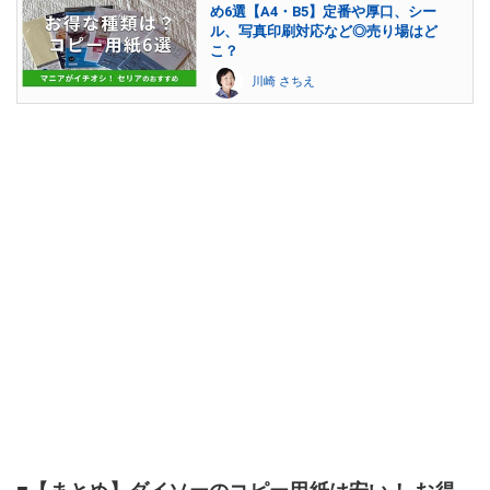
め6選【A4・B5】定番や厚口、シー
ル、写真印刷対応など◎売り場はど
こ？
川崎 さちえ