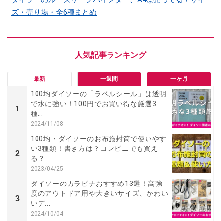
ダイソーのルーズリーフバインダー、A4は売ってる？サイ
ズ・売り場・全6種まとめ
最新
一週間
一ヶ月
100均ダイソーの「ラベルシール」は透明
で水に強い！100円でお買い得な厳選3
1
種...
2024/11/08
100均・ダイソーのお布施封筒で使いやす
い3種類！書き方は？コンビニでも買え
2
る？
2023/04/25
ダイソーのカラビナおすすめ13選！高強
度のアウトドア用や大きいサイズ、かわい
3
いデ...
2024/10/04