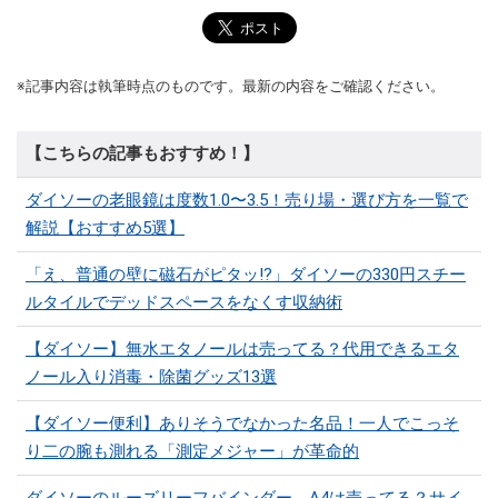
※記事内容は執筆時点のものです。最新の内容をご確認ください。
【こちらの記事もおすすめ！】
ダイソーの老眼鏡は度数1.0〜3.5！売り場・選び方を一覧で
解説【おすすめ5選】
「え、普通の壁に磁石がピタッ!?」ダイソーの330円スチー
ルタイルでデッドスペースをなくす収納術
【ダイソー】無水エタノールは売ってる？代用できるエタ
ノール入り消毒・除菌グッズ13選
【ダイソー便利】ありそうでなかった名品！一人でこっそ
り二の腕も測れる「測定メジャー」が革命的