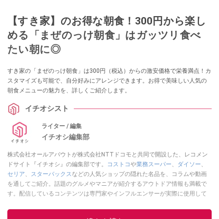
【すき家】のお得な朝食！300円から楽し
める「まぜのっけ朝食」はガッツリ食べ
たい朝に◎
すき家の「まぜのっけ朝食」は300円（税込）からの激安価格で栄養満点！カ
スタマイズも可能で、自分好みにアレンジできます。お得で美味しい人気の
朝食メニューの魅力を、詳しくご紹介します。
イチオシスト
ライター / 編集
イチオシ編集部
株式会社オールアバウトが株式会社NTTドコモと共同で開設した、レコメン
ドサイト『イチオシ』の編集部です。
コストコ
や
業務スーパー
、
ダイソー
、
セリア
、
スターバックス
などの人気ショップの隠れた名品を、コラムや動画
を通してご紹介。話題のグルメやマニアが紹介するアウトドア情報も満載で
す。配信しているコンテンツは専門家やインフルエンサーが実際に使用して
レビューしています。毎日トレンド情報をお届けしているので、ぜひ
Google
ニュースでフォロー
してください！