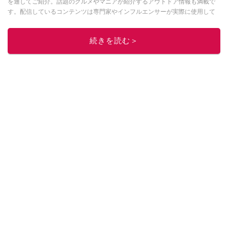
を通してご紹介。話題のグルメやマニアが紹介するアウトドア情報も満載で
す。配信しているコンテンツは専門家やインフルエンサーが実際に使用して
レビューしています。毎日トレンド情報をお届けしているので、ぜひ
Google
ニュースでフォロー
してください！
続きを読む＞
このイチオシストの他の記事を読む