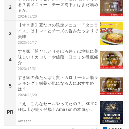
る？裏メニュー「チーズ肉下」はまだ頼め
2
るか...
2024/03/20
【すき家】夏だけの限定メニュー「タコラ
イス」はトマトとチーズの旨みたっぷりで
3
美味...
2023/06/17
すき家「旨だしとりそぼろ丼」は地味に美
味しい！カロリーや値段・口コミを徹底紹
4
介
2023/12/31
すき家の高たんぱく質・カロリー低い順ラ
ンキング！栄養が気になる人におすすめ
5
は？
2024/03/20
「え、こんなセールやってたの？」80％O
FF以上が続々登場！Amazonの本気が...
PR
Amazon