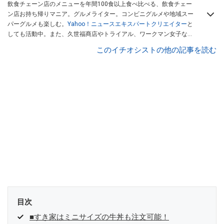
飲食チェーン店のメニューを年間100食以上食べ比べる、飲食チェー
ン店お持ち帰りマニア。グルメライター。コンビニグルメや地域スー
パーグルメも楽しむ。
Yahoo！ニュースエキスパートクリエイター
と
しても活動中。また、久世福商店やトライアル、ワークマン女子など
話題のショップにも足を運ぶ。晋遊舎「LDK」や
「360LiFE」
、
このイチオシストの他の記事を読む
KADOKAWA
「レタスクラブ」
、集英社「週刊プレイボーイ」、宝島
社「おいしい！ シャトレーゼBOOK」などでグルメライター、食の専
門家として出演実績あり。
目次
■すき家はミニサイズの牛丼も注文可能！