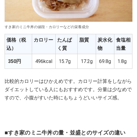
すき家のミニ牛丼の値段・カロリーなどの栄養成分
価格（税
カロリー
たんぱ
脂質
炭水化
食塩相
込）
く質
物
当量
350円
496kcal
15.7g
17.2g
69.8g
1.8g
比較的カロリーはひかえめです。カロリー計算をしながら
ダイエットしている人にもおすすめです。分量は少なめで
すので、小腹がすいた時にもちょうどいいサイズ感。
■すき家のミニ牛丼の量・並盛とのサイズの違い