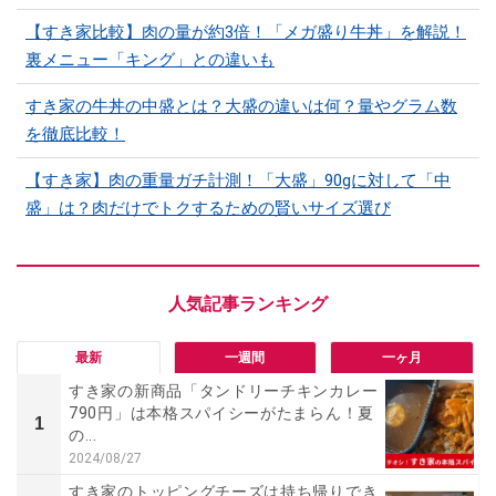
【すき家比較】肉の量が約3倍！「メガ盛り牛丼」を解説！
裏メニュー「キング」との違いも
すき家の牛丼の中盛とは？大盛の違いは何？量やグラム数
を徹底比較！
【すき家】肉の重量ガチ計測！「大盛」90gに対して「中
盛」は？肉だけでトクするための賢いサイズ選び
最新
一週間
一ヶ月
すき家の新商品「タンドリーチキンカレー
790円」は本格スパイシーがたまらん！夏
1
の...
2024/08/27
すき家のトッピングチーズは持ち帰りでき