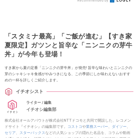
Recommended by
「スタミナ最高」「ご飯が進む」【すき家
夏限定】ガツンと旨辛な「ニンニクの芽牛
丼」が今年も登場！
すき家から夏の定番「ニンニクの芽牛丼」が発売! 旨辛な味わいとニンニクの
芽のシャキシャキ食感がやみつきになる、この季節にしか味わえないおすす
めの一杯を詳しくご紹介します。
イチオシスト
ライター / 編集
イチオシ編集部
株式会社オールアバウトが株式会社NTTドコモと共同で開設した、レコメン
ドサイト『イチオシ』の編集部です。
コストコ
や
業務スーパー
、
ダイソー
、
セリア
、
スターバックス
などの人気ショップの隠れた名品を、コラムや動画