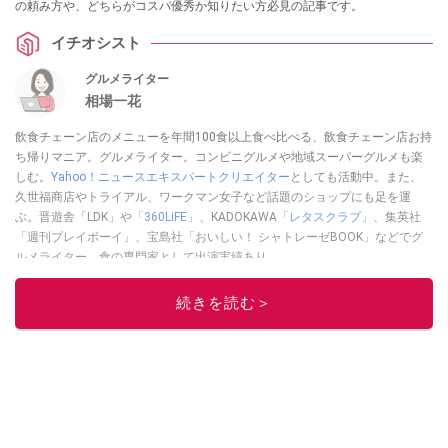
の頼み方や、どちらがコスパ優秀か知りたい方必見の記事です。
イチオシスト
グルメライター
相場一花
飲食チェーン店のメニューを年間100食以上食べ比べる、飲食チェーン店お持
ち帰りマニア。グルメライター。コンビニグルメや地域スーパーグルメも楽
しむ。
Yahoo！ニュースエキスパートクリエイター
としても活動中。また、
久世福商店やトライアル、ワークマン女子など話題のショップにも足を運
ぶ。晋遊舎「LDK」や
「360LiFE」
、KADOKAWA
「レタスクラブ」
、集英社
「週刊プレイボーイ」、宝島社「おいしい！ シャトレーゼBOOK」などでグ
ルメライター、食の専門家として出演実績あり。
このイチオシストの他の記事を読む
続きを読む＞