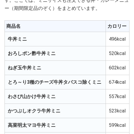
す。ここでは、ミニサイズも注文できる丼・カレーメニュ
ー（期間限定品のぞく）をまとめています。
商品名
カロリー
牛丼ミニ
496kcal
おろしポン酢牛丼ミニ
520kcal
ねぎ玉牛丼ミニ
602kcal
とろ～り3種のチーズ牛丼タバスコ除くミニ
674kcal
わさび山かけ牛丼ミニ
557kcal
かつぶしオクラ牛丼ミニ
523kcal
高菜明太マヨ牛丼ミニ
599kcal