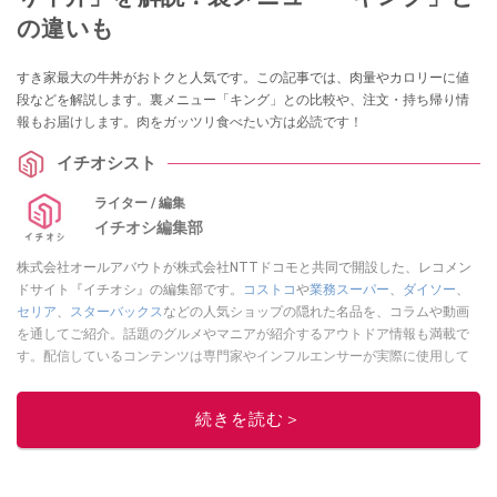
の違いも
すき家最大の牛丼がおトクと人気です。この記事では、肉量やカロリーに値
段などを解説します。裏メニュー「キング」との比較や、注文・持ち帰り情
報もお届けします。肉をガッツリ食べたい方は必読です！
イチオシスト
ライター / 編集
イチオシ編集部
株式会社オールアバウトが株式会社NTTドコモと共同で開設した、レコメン
ドサイト『イチオシ』の編集部です。
コストコ
や
業務スーパー
、
ダイソー
、
セリア
、
スターバックス
などの人気ショップの隠れた名品を、コラムや動画
を通してご紹介。話題のグルメやマニアが紹介するアウトドア情報も満載で
す。配信しているコンテンツは専門家やインフルエンサーが実際に使用して
レビューしています。毎日トレンド情報をお届けしているので、ぜひ
Google
ニュースでフォロー
してください！
続きを読む＞
このイチオシストの他の記事を読む