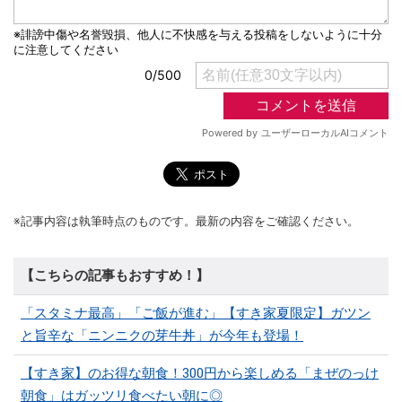
※記事内容は執筆時点のものです。最新の内容をご確認ください。
【こちらの記事もおすすめ！】
「スタミナ最高」「ご飯が進む」【すき家夏限定】ガツン
と旨辛な「ニンニクの芽牛丼」が今年も登場！
【すき家】のお得な朝食！300円から楽しめる「まぜのっけ
朝食」はガッツリ食べたい朝に◎