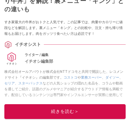
り牛丼」を解説！裏メニュー「キング」と
の違いも
すき家最大の牛丼がおトクと人気です。この記事では、肉量やカロリーに値
段などを解説します。裏メニュー「キング」との比較や、注文・持ち帰り情
報もお届けします。肉をガッツリ食べたい方は必読です！
イチオシスト
ライター / 編集
イチオシ編集部
株式会社オールアバウトが株式会社NTTドコモと共同で開設した、レコメン
ドサイト『イチオシ』の編集部です。
コストコ
や
業務スーパー
、
ダイソー
、
セリア
、
スターバックス
などの人気ショップの隠れた名品を、コラムや動画
を通してご紹介。話題のグルメやマニアが紹介するアウトドア情報も満載で
す。配信しているコンテンツは専門家やインフルエンサーが実際に使用して
レビューしています。毎日トレンド情報をお届けしているので、ぜひ
Google
ニュースでフォロー
してください！
続きを読む＞
このイチオシストの他の記事を読む