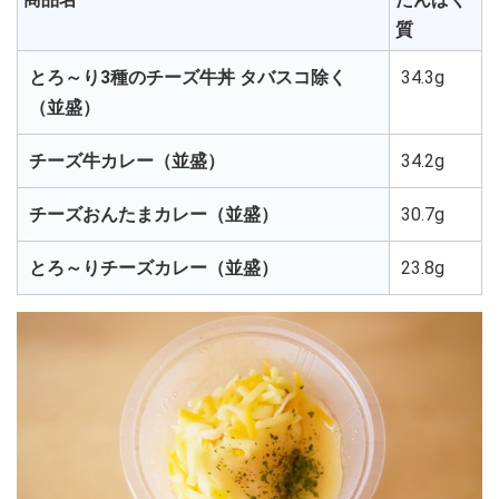
質
とろ～り3種のチーズ牛丼 タバスコ除く
34.3g
（並盛）
チーズ牛カレー（並盛）
34.2g
チーズおんたまカレー（並盛）
30.7g
とろ～りチーズカレー（並盛）
23.8g