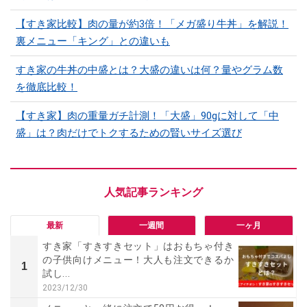
【すき家比較】肉の量が約3倍！「メガ盛り牛丼」を解説！
裏メニュー「キング」との違いも
すき家の牛丼の中盛とは？大盛の違いは何？量やグラム数
を徹底比較！
【すき家】肉の重量ガチ計測！「大盛」90gに対して「中
盛」は？肉だけでトクするための賢いサイズ選び
最新
一週間
一ヶ月
すき家「すきすきセット」はおもちゃ付き
の子供向けメニュー！大人も注文できるか
1
試し...
2023/12/30