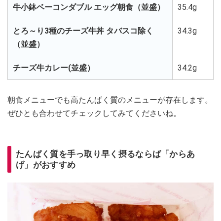
牛小鉢ベーコンダブル エッグ朝食（並盛）
35.4g
とろ～り3種のチーズ牛丼 タバスコ除く
34.3g
（並盛）
チーズ牛カレー(並盛）
34.2g
朝食メニューでも高たんぱく質のメニューが存在します。
ぜひとも合わせてチェックしてみてくださいね。
たんぱく質を手っ取り早く摂るならば「からあ
げ」がおすすめ