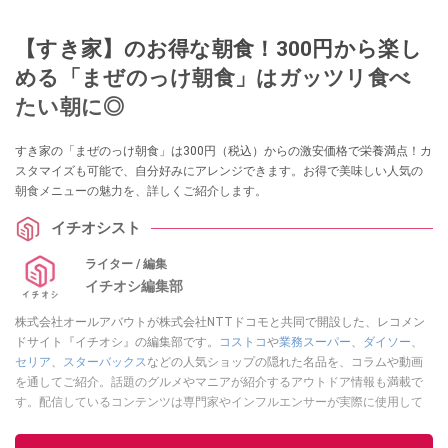
【すき家】のお得な朝食！300円から楽し
める「まぜのっけ朝食」はガッツリ食べ
たい朝に◎
すき家の「まぜのっけ朝食」は300円（税込）からの激安価格で栄養満点！カ
スタマイズも可能で、自分好みにアレンジできます。お得で美味しい人気の
朝食メニューの魅力を、詳しくご紹介します。
イチオシスト
ライター / 編集
イチオシ編集部
株式会社オールアバウトが株式会社NTTドコモと共同で開設した、レコメン
ドサイト『イチオシ』の編集部です。
コストコ
や
業務スーパー
、
ダイソー
、
セリア
、
スターバックス
などの人気ショップの隠れた名品を、コラムや動画
を通してご紹介。話題のグルメやマニアが紹介するアウトドア情報も満載で
す。配信しているコンテンツは専門家やインフルエンサーが実際に使用して
レビューしています。毎日トレンド情報をお届けしているので、ぜひ
Google
ニュースでフォロー
してください！