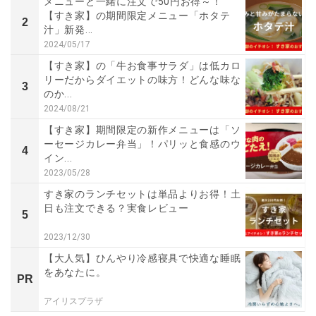
メニューと一緒に注文で50円お得～！
【すき家】の期間限定メニュー「ホタテ
2
汁」新発...
2024/05/17
【すき家】の「牛お食事サラダ」は低カロ
リーだからダイエットの味方！どんな味な
3
のか...
2024/08/21
【すき家】期間限定の新作メニューは「ソ
ーセージカレー弁当」！パリッと食感のウ
4
イン...
2023/05/28
すき家のランチセットは単品よりお得！土
日も注文できる？実食レビュー
5
2023/12/30
【大人気】ひんやり冷感寝具で快適な睡眠
をあなたに。
PR
アイリスプラザ