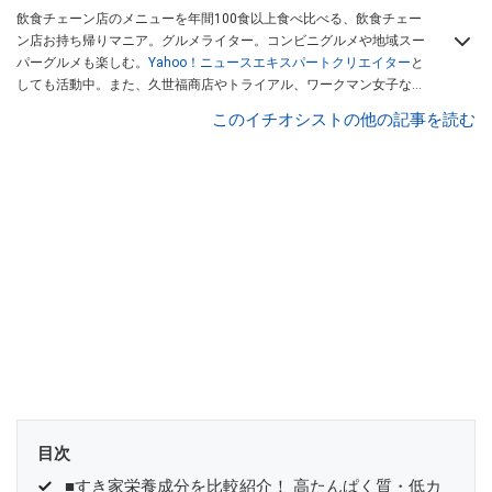
飲食チェーン店のメニューを年間100食以上食べ比べる、飲食チェー
ン店お持ち帰りマニア。グルメライター。コンビニグルメや地域スー
パーグルメも楽しむ。
Yahoo！ニュースエキスパートクリエイター
と
しても活動中。また、久世福商店やトライアル、ワークマン女子など
話題のショップにも足を運ぶ。晋遊舎「LDK」や
「360LiFE」
、
このイチオシストの他の記事を読む
KADOKAWA
「レタスクラブ」
、集英社「週刊プレイボーイ」、宝島
社「おいしい！ シャトレーゼBOOK」などでグルメライター、食の専
門家として出演実績あり。
目次
■すき家栄養成分を比較紹介！ 高たんぱく質・低カ