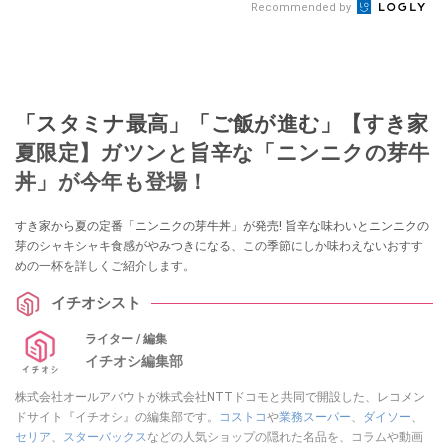
Recommended by
「スタミナ最高」「ご飯が進む」【すき家
夏限定】ガツンと旨辛な「ニンニクの芽牛
丼」が今年も登場！
すき家から夏の定番「ニンニクの芽牛丼」が発売! 旨辛な味わいとニンニクの
芽のシャキシャキ食感がやみつきになる、この季節にしか味わえないおすす
めの一杯を詳しくご紹介します。
イチオシスト
ライター / 編集
イチオシ編集部
株式会社オールアバウトが株式会社NTTドコモと共同で開設した、レコメン
ドサイト『イチオシ』の編集部です。
コストコ
や
業務スーパー
、
ダイソー
、
セリア
、
スターバックス
などの人気ショップの隠れた名品を、コラムや動画