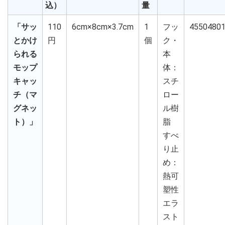
込）
量
「サッ
110
6cm×8cm×3.7cm
1
フッ
4550480
とかけ
円
個
ク・
られる
本
モップ
体：
キャッ
スチ
チ（マ
ロー
グネッ
ル樹
ト）」
脂
すべ
り止
め：
熱可
塑性
エラ
スト