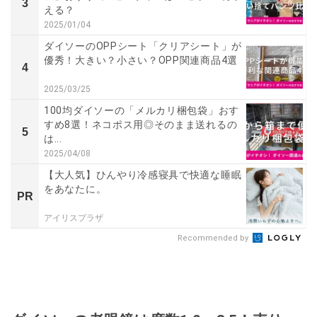
3
える？
2025/01/04
ダイソーのOPPシート「クリアシート」が
優秀！大きい？小さい？OPP関連商品4選
4
2025/03/25
100均ダイソーの「メルカリ梱包袋」おす
すめ8選！ネコポス用◎そのまま送れるの
5
は...
2025/04/08
【大人気】ひんやり冷感寝具で快適な睡眠
をあなたに。
PR
アイリスプラザ
Recommended by