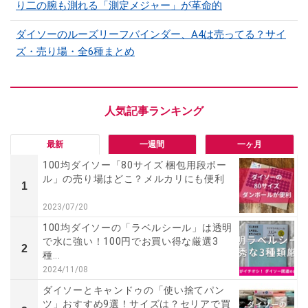
り二の腕も測れる「測定メジャー」が革命的
ダイソーのルーズリーフバインダー、A4は売ってる？サイ
ズ・売り場・全6種まとめ
最新
一週間
一ヶ月
100均ダイソー「80サイズ 梱包用段ボー
ル」の売り場はどこ？メルカリにも便利
1
2023/07/20
100均ダイソーの「ラベルシール」は透明
で水に強い！100円でお買い得な厳選3
2
種...
2024/11/08
ダイソーとキャンドゥの「使い捨てパン
ツ」おすすめ9選！サイズは？セリアで買