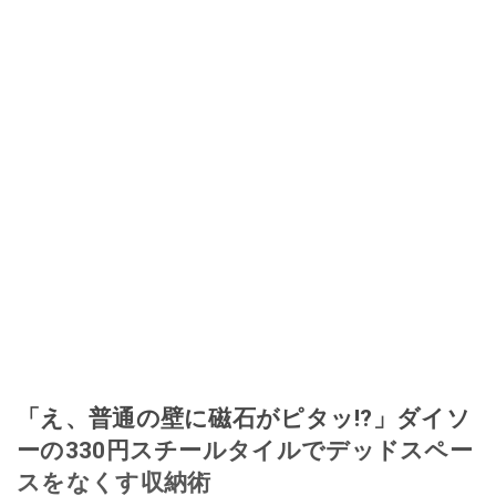
ほぼなくなってからは、仕入れを経験。ネットオークションを生活の一部に
取り入れるべく、「ネットオークションやフリマアプリは生活のインフラに
なる」という考えを持つ。また消費税増税の社会においては、ネットオーク
ションやフリマアプリが家計の救世主になりえると考え、業者とは違う視点
でユーザーとして参加中。
このイチオシストの他の記事を読む
「え、普通の壁に磁石がピタッ!?」ダイソ
ーの330円スチールタイルでデッドスペー
スをなくす収納術