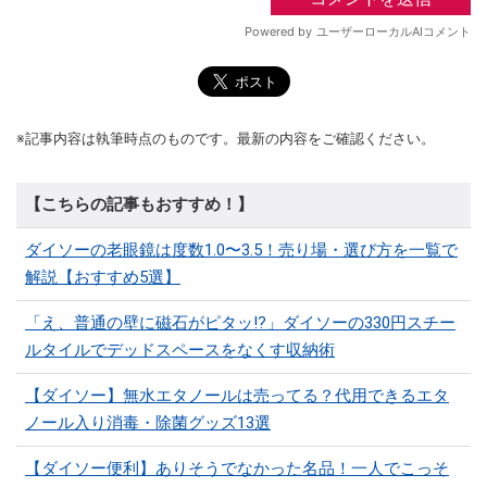
※記事内容は執筆時点のものです。最新の内容をご確認ください。
【こちらの記事もおすすめ！】
ダイソーの老眼鏡は度数1.0〜3.5！売り場・選び方を一覧で
解説【おすすめ5選】
「え、普通の壁に磁石がピタッ!?」ダイソーの330円スチー
ルタイルでデッドスペースをなくす収納術
【ダイソー】無水エタノールは売ってる？代用できるエタ
ノール入り消毒・除菌グッズ13選
【ダイソー便利】ありそうでなかった名品！一人でこっそ