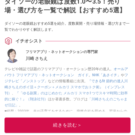
ダイソーの老眼鏡は度数1.0〜3.5！売り
場・選び方を一覧で解説【おすすめ5選】
ダイソーの老眼鏡おすすめ5選を紹介。度数展開・売り場情報・選び方まで一
覧でわかりやすく解説します。
イチオシスト
フリマアプリ・ネットオークションの専門家
川崎 さちえ
テレビや雑誌で話題のフリマアプリ・オークション歴20年の達人。
オールア
バウト フリマアプリ・ネットオークション ガイド
。
NHK「あさイチ」
や
フ
ジテレビ「ノンストップ」
などの情報番組に出演。
『できるfit 節約の達人川
崎さちえのポイ活＋クーポン＋メルカリ スマホでおトク術』（インプレス
刊）
、
『「ゆる副業」のはじめかた メルカリ スマホ1つでスキマ時間に効率
的に稼ぐ！』（翔泳社刊）
ほか著書多数。ブログは
「川崎さちえのごちゃま
ぜ日記」
。
■経歴：2003年、夫が子育てをするために、突然会社を辞める。翌月からの
給料が０円になり、家にいながら、しかも空いた時間でできるオークション
に目をつける。しかし、取引の仕方がわからずに、まずは落札者として参
続きを読む＞
加。その後、出品者側にまわり、家の中の物を出品しまくる。出品する物が