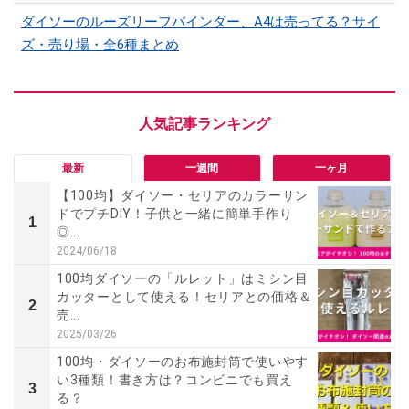
ダイソーのルーズリーフバインダー、A4は売ってる？サイ
ズ・売り場・全6種まとめ
最新
一週間
一ヶ月
【100均】ダイソー・セリアのカラーサン
ドでプチDIY！子供と一緒に簡単手作り
1
◎...
2024/06/18
100均ダイソーの「ルレット」はミシン目
カッターとして使える！セリアとの価格＆
2
売...
2025/03/26
100均・ダイソーのお布施封筒で使いやす
い3種類！書き方は？コンビニでも買え
3
る？