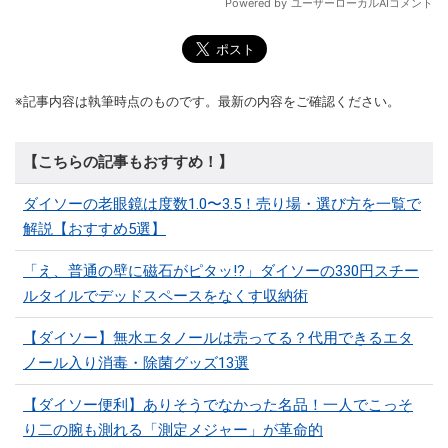
※記事内容は執筆時点のものです。最新の内容をご確認ください。
【こちらの記事もおすすめ！】
ダイソーの老眼鏡は度数1.0〜3.5！売り場・選び方を一覧で
解説【おすすめ5選】
「え、普通の壁に磁石がピタッ!?」ダイソーの330円スチー
ルタイルでデッドスペースをなくす収納術
【ダイソー】無水エタノールは売ってる？代用できるエタ
ノール入り消毒・除菌グッズ13選
【ダイソー便利】ありそうでなかった名品！一人でこっそ
り二の腕も測れる「測定メジャー」が革命的