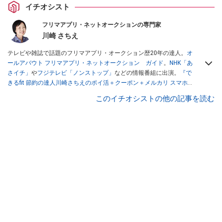
イチオシスト
フリマアプリ・ネットオークションの専門家
川崎 さちえ
テレビや雑誌で話題のフリマアプリ・オークション歴20年の達人。
オ
ールアバウト フリマアプリ・ネットオークション ガイド
。
NHK「あ
さイチ」
や
フジテレビ「ノンストップ」
などの情報番組に出演。
『で
きるfit 節約の達人川崎さちえのポイ活＋クーポン＋メルカリ スマホで
おトク術』（インプレス刊）
、
『「ゆる副業」のはじめかた メルカリ
このイチオシストの他の記事を読む
スマホ1つでスキマ時間に効率的に稼ぐ！』（翔泳社刊）
ほか著書多
数。ブログは
「川崎さちえのごちゃまぜ日記」
。
■経歴：2003年、夫が子育てをするために、突然会社を辞める。翌月
からの給料が０円になり、家にいながら、しかも空いた時間でできる
オークションに目をつける。しかし、取引の仕方がわからずに、まず
は落札者として参加。その後、出品者側にまわり、家の中の物を出品
しまくる。出品する物がほぼなくなってからは、仕入れを経験。ネッ
トオークションを生活の一部に取り入れるべく、「ネットオークショ
ンやフリマアプリは生活のインフラになる」という考えを持つ。また
消費税増税の社会においては、ネットオークションやフリマアプリが
家計の救世主になりえると考え、業者とは違う視点でユーザーとして
参加中。