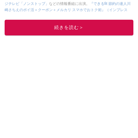
ジテレビ「ノンストップ」
などの情報番組に出演。
『できるfit 節約の達人川
崎さちえのポイ活＋クーポン＋メルカリ スマホでおトク術』（インプレス
刊）
、
『「ゆる副業」のはじめかた メルカリ スマホ1つでスキマ時間に効率
的に稼ぐ！』（翔泳社刊）
ほか著書多数。ブログは
「川崎さちえのごちゃま
続きを読む＞
ぜ日記」
。
■経歴：2003年、夫が子育てをするために、突然会社を辞める。翌月からの
給料が０円になり、家にいながら、しかも空いた時間でできるオークション
に目をつける。しかし、取引の仕方がわからずに、まずは落札者として参
加。その後、出品者側にまわり、家の中の物を出品しまくる。出品する物が
ほぼなくなってからは、仕入れを経験。ネットオークションを生活の一部に
取り入れるべく、「ネットオークションやフリマアプリは生活のインフラに
なる」という考えを持つ。また消費税増税の社会においては、ネットオーク
ションやフリマアプリが家計の救世主になりえると考え、業者とは違う視点
でユーザーとして参加中。
このイチオシストの他の記事を読む