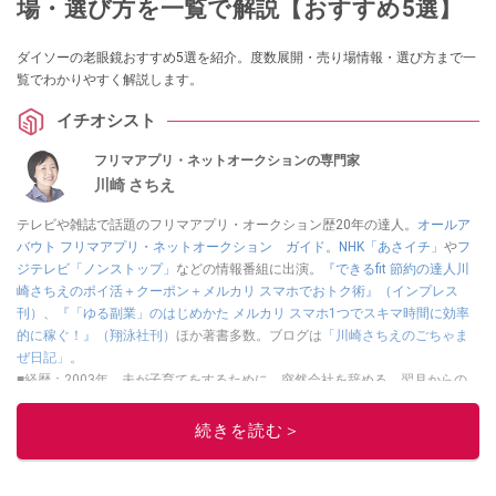
場・選び方を一覧で解説【おすすめ5選】
ダイソーの老眼鏡おすすめ5選を紹介。度数展開・売り場情報・選び方まで一
覧でわかりやすく解説します。
イチオシスト
フリマアプリ・ネットオークションの専門家
川崎 さちえ
テレビや雑誌で話題のフリマアプリ・オークション歴20年の達人。
オールア
バウト フリマアプリ・ネットオークション ガイド
。
NHK「あさイチ」
や
フ
ジテレビ「ノンストップ」
などの情報番組に出演。
『できるfit 節約の達人川
崎さちえのポイ活＋クーポン＋メルカリ スマホでおトク術』（インプレス
刊）
、
『「ゆる副業」のはじめかた メルカリ スマホ1つでスキマ時間に効率
的に稼ぐ！』（翔泳社刊）
ほか著書多数。ブログは
「川崎さちえのごちゃま
ぜ日記」
。
■経歴：2003年、夫が子育てをするために、突然会社を辞める。翌月からの
給料が０円になり、家にいながら、しかも空いた時間でできるオークション
に目をつける。しかし、取引の仕方がわからずに、まずは落札者として参
続きを読む＞
加。その後、出品者側にまわり、家の中の物を出品しまくる。出品する物が
ほぼなくなってからは、仕入れを経験。ネットオークションを生活の一部に
取り入れるべく、「ネットオークションやフリマアプリは生活のインフラに