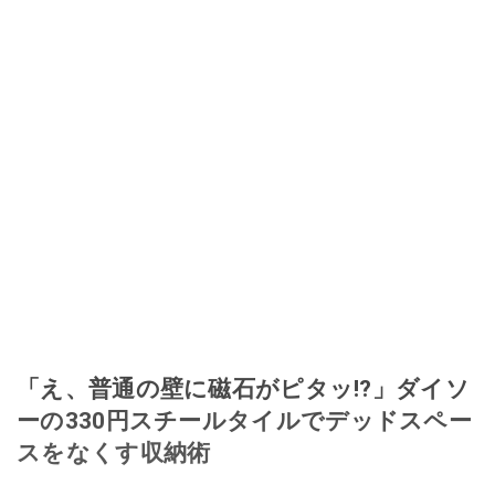
なる」という考えを持つ。また消費税増税の社会においては、ネットオーク
ションやフリマアプリが家計の救世主になりえると考え、業者とは違う視点
でユーザーとして参加中。
このイチオシストの他の記事を読む
「え、普通の壁に磁石がピタッ!?」ダイソ
ーの330円スチールタイルでデッドスペー
スをなくす収納術