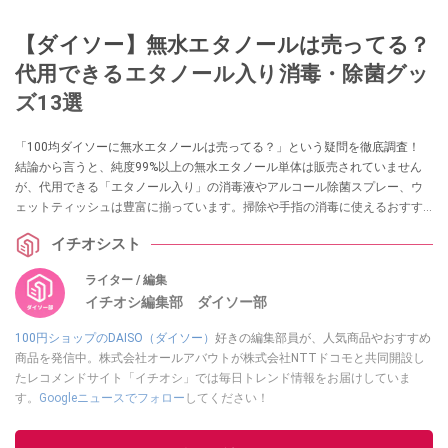
【ダイソー】無水エタノールは売ってる？
代用できるエタノール入り消毒・除菌グッ
ズ13選
「100均ダイソーに無水エタノールは売ってる？」という疑問を徹底調査！
結論から言うと、純度99%以上の無水エタノール単体は販売されていません
が、代用できる「エタノール入り」の消毒液やアルコール除菌スプレー、ウ
ェットティッシュは豊富に揃っています。掃除や手指の消毒に使えるおすす
めグッズ13選を実際の売り場情報とともに紹介します。
イチオシスト
ライター / 編集
イチオシ編集部 ダイソー部
100円ショップのDAISO（ダイソー）
好きの編集部員が、人気商品やおすすめ
商品を発信中。株式会社オールアバウトが株式会社NTTドコモと共同開設し
たレコメンドサイト「イチオシ」では毎日トレンド情報をお届けしていま
す。
Googleニュースでフォロー
してください！
このイチオシストの他の記事を読む