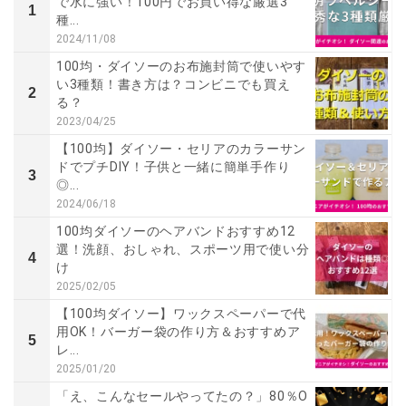
で水に強い！100円でお買い得な厳選3
1
種...
2024/11/08
100均・ダイソーのお布施封筒で使いやす
い3種類！書き方は？コンビニでも買え
2
る？
2023/04/25
【100均】ダイソー・セリアのカラーサン
ドでプチDIY！子供と一緒に簡単手作り
3
◎...
2024/06/18
100均ダイソーのヘアバンドおすすめ12
選！洗顔、おしゃれ、スポーツ用で使い分
4
け
2025/02/05
【100均ダイソー】ワックスペーパーで代
用OK！バーガー袋の作り方＆おすすめア
5
レ...
2025/01/20
「え、こんなセールやってたの？」80％O