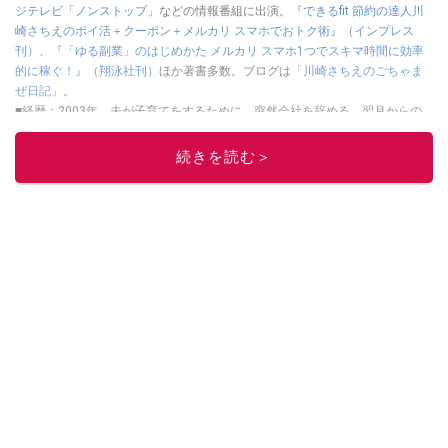
ジテレビ「ノンストップ」
などの情報番組に出演。
『できるfit 節約の達人川
崎さちえのポイ活＋クーポン＋メルカリ スマホでおトク術』（インプレス
刊）
、
『「ゆる副業」のはじめかた メルカリ スマホ1つでスキマ時間に効率
的に稼ぐ！』（翔泳社刊）
ほか著書多数。ブログは
「川崎さちえのごちゃま
ぜ日記」
。
■経歴：2003年、夫が子育てをするために、突然会社を辞める。翌月からの
給料が０円になり、家にいながら、しかも空いた時間でできるオークション
に目をつける。しかし、取引の仕方がわからずに、まずは落札者として参
続きを読む＞
加。その後、出品者側にまわり、家の中の物を出品しまくる。出品する物が
ほぼなくなってからは、仕入れを経験。ネットオークションを生活の一部に
取り入れるべく、「ネットオークションやフリマアプリは生活のインフラに
なる」という考えを持つ。また消費税増税の社会においては、ネットオーク
ションやフリマアプリが家計の救世主になりえると考え、業者とは違う視点
でユーザーとして参加中。
このイチオシストの他の記事を読む