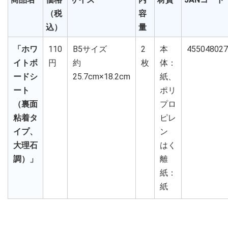
（税
容
込）
量
「ホワ
110
B5サイズ
2
本
455048027
イトボ
円
約
枚
体：
ードシ
25.7cm×18.2cm
紙、
ート
ポリ
（裏面
プロ
粘着タ
ピレ
イプ、
ン
大理石
はく
調）」
離
紙：
紙