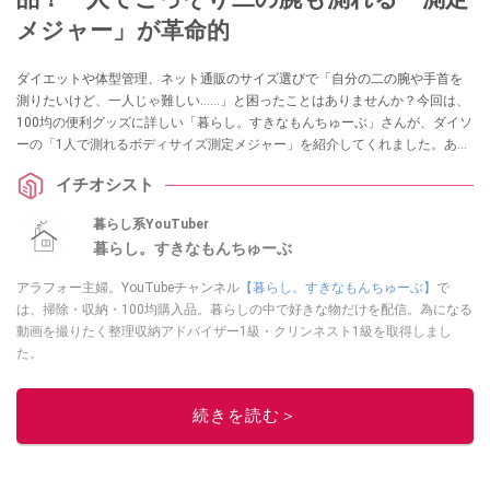
メジャー」が革命的
ダイエットや体型管理、ネット通販のサイズ選びで「自分の二の腕や手首を
測りたいけど、一人じゃ難しい……」と困ったことはありませんか？今回は、
100均の便利グッズに詳しい「暮らし。すきなもんちゅーぶ」さんが、ダイソ
ーの「1人で測れるボディサイズ測定メジャー」を紹介してくれました。あり
そうでなかった110円のアイデア名品は、採寸のイライラを解消してくれる一
イチオシスト
家に一台レベルの重宝アイテムです！
暮らし系YouTuber
暮らし。すきなもんちゅーぶ
アラフォー主婦。YouTubeチャンネル
【暮らし。すきなもんちゅーぶ】
で
は、掃除・収納・100均購入品。暮らしの中で好きな物だけを配信。為になる
動画を撮りたく整理収納アドバイザー1級・クリンネスト1級を取得しまし
た。
このイチオシストの他の記事を読む
続きを読む＞