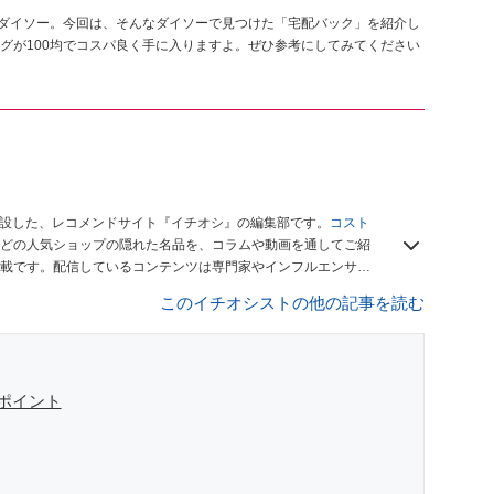
のダイソー。今回は、そんなダイソーで見つけた「宅配バック」を紹介し
グが100均でコスパ良く手に入りますよ。ぜひ参考にしてみてください
開設した、レコメンドサイト『イチオシ』の編集部です。
コスト
どの人気ショップの隠れた名品を、コラムや動画を通してご紹
載です。配信しているコンテンツは専門家やインフルエンサー
をお届けしているので、ぜひ
Googleニュースでフォロー
してく
このイチオシストの他の記事を読む
ポイント