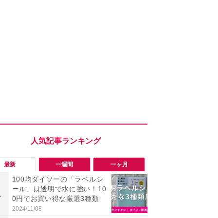
最新
一週間
一ヶ月
100均ダイソーの「ラベルシ
「会計時に
ール」は透明で水に強い！10
たい」「お
1
1
0円でお買い得な厳選3種類
【セブン】お
リンク1本が
2024/11/08
2026/08/08