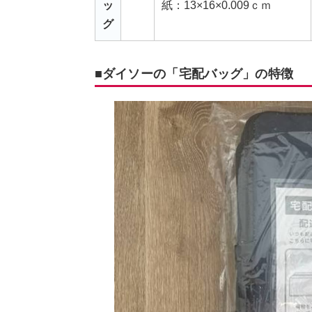
ッ
紙：13×16×0.009ｃｍ
グ
■ダイソーの「宅配バッグ」の特徴