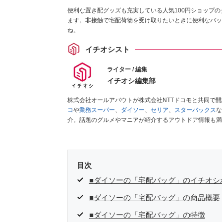
便利な置き配グッズも充実している人気100円ショップ
ます。非接触で宅配荷物を受け取りたいときに便利なバッ
ね。
イチオシスト
ライター / 編集
イチオシ編集部
株式会社オールアバウトが株式会社NTTドコモと共同で
コ
や
業務スーパー
、
ダイソー
、
セリア
、
スターバックス
な
介。話題のグルメやマニアが紹介するアウトドア情報も満
が実際に使用してレビューしています。毎日トレンド情報
ださい！
目次
■ダイソーの「宅配バッグ」のイチオシ
■ダイソーの「宅配バッグ」の商品概要
■ダイソーの「宅配バッグ」の特徴