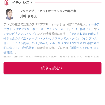
イチオシスト
フリマアプリ・ネットオークションの専門家
川崎 さちえ
テレビや雑誌で話題のフリマアプリ・オークション歴20年の達人。
オールア
バウト フリマアプリ・ネットオークション ガイド
。
NHK「あさイチ」
や
フ
ジテレビ「ノンストップ」
などの情報番組に出演。
『できるfit 節約の達人川
崎さちえのポイ活＋クーポン＋メルカリ スマホでおトク術』（インプレス
刊）
、
『「ゆる副業」のはじめかた メルカリ スマホ1つでスキマ時間に効率
的に稼ぐ！』（翔泳社刊）
ほか著書多数。ブログは
「川崎さちえのごちゃま
ぜ日記」
。
■経歴：2003年、夫が子育てをするために、突然会社を辞める。翌月からの
給料が０円になり、家にいながら、しかも空いた時間でできるオークション
に目をつける。しかし、取引の仕方がわからずに、まずは落札者として参
続きを読む＞
加。その後、出品者側にまわり、家の中の物を出品しまくる。出品する物が
ほぼなくなってからは、仕入れを経験。ネットオークションを生活の一部に
取り入れるべく、「ネットオークションやフリマアプリは生活のインフラに
なる」という考えを持つ。また消費税増税の社会においては、ネットオーク
ションやフリマアプリが家計の救世主になりえると考え、業者とは違う視点
でユーザーとして参加中。
このイチオシストの他の記事を読む