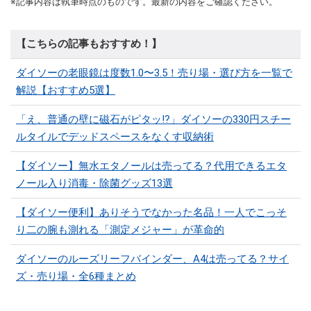
※記事内容は執筆時点のものです。最新の内容をご確認ください。
【こちらの記事もおすすめ！】
ダイソーの老眼鏡は度数1.0〜3.5！売り場・選び方を一覧で
解説【おすすめ5選】
「え、普通の壁に磁石がピタッ!?」ダイソーの330円スチー
ルタイルでデッドスペースをなくす収納術
【ダイソー】無水エタノールは売ってる？代用できるエタ
ノール入り消毒・除菌グッズ13選
【ダイソー便利】ありそうでなかった名品！一人でこっそ
り二の腕も測れる「測定メジャー」が革命的
ダイソーのルーズリーフバインダー、A4は売ってる？サイ
ズ・売り場・全6種まとめ