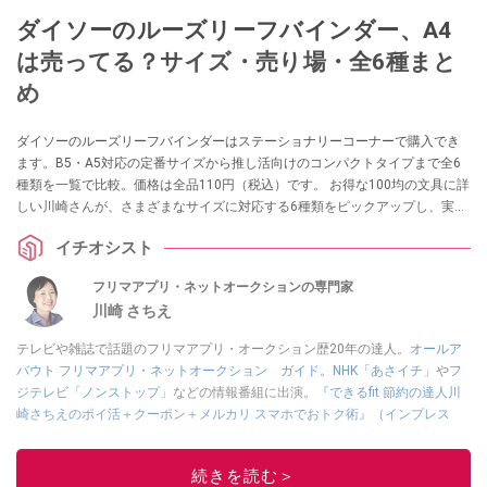
ダイソーのルーズリーフバインダー、A4
は売ってる？サイズ・売り場・全6種まと
め
ダイソーのルーズリーフバインダーはステーショナリーコーナーで購入でき
ます。B5・A5対応の定番サイズから推し活向けのコンパクトタイプまで全6
種類を一覧で比較。価格は全品110円（税込）です。 お得な100均の文具に詳
しい川崎さんが、さまざまなサイズに対応する6種類をピックアップし、実際
の使い勝手を紹介します。
イチオシスト
フリマアプリ・ネットオークションの専門家
川崎 さちえ
テレビや雑誌で話題のフリマアプリ・オークション歴20年の達人。
オールア
バウト フリマアプリ・ネットオークション ガイド
。
NHK「あさイチ」
や
フ
ジテレビ「ノンストップ」
などの情報番組に出演。
『できるfit 節約の達人川
崎さちえのポイ活＋クーポン＋メルカリ スマホでおトク術』（インプレス
刊）
、
『「ゆる副業」のはじめかた メルカリ スマホ1つでスキマ時間に効率
的に稼ぐ！』（翔泳社刊）
ほか著書多数。ブログは
「川崎さちえのごちゃま
続きを読む＞
ぜ日記」
。