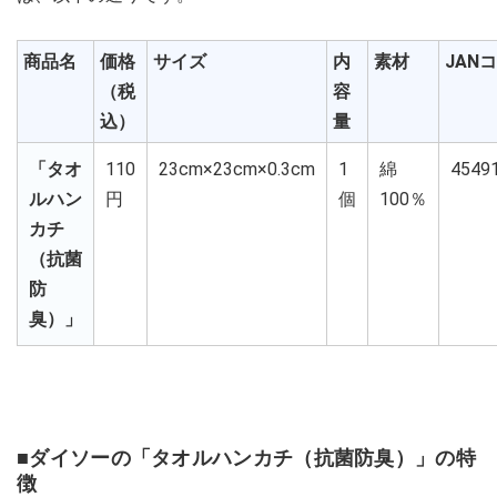
商品名
価格
サイズ
内
素材
JAN
（税
容
込）
量
「タオ
110
23cm×23cm×0.3cm
1
綿
4549
ルハン
円
個
100％
カチ
（抗菌
防
臭）」
■ダイソーの「タオルハンカチ（抗菌防臭）」の特
徴