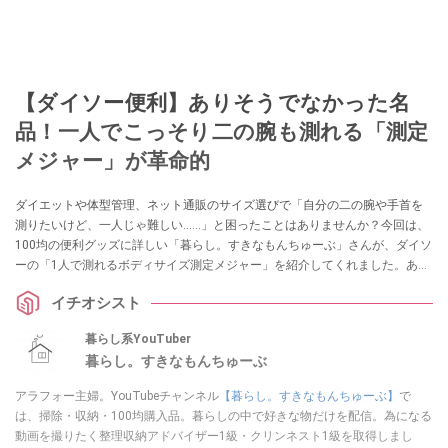
【ダイソー便利】ありそうでなかった名
品！一人でこっそり二の腕も測れる「測定
メジャー」が革命的
ダイエットや体型管理、ネット通販のサイズ選びで「自分の二の腕や手首を
測りたいけど、一人じゃ難しい……」と困ったことはありませんか？今回は、
100均の便利グッズに詳しい「暮らし。すきなもんちゅーぶ」さんが、ダイソ
ーの「1人で測れるボディサイズ測定メジャー」を紹介してくれました。あり
そうでなかった110円のアイデア名品は、採寸のイライラを解消してくれる一
イチオシスト
家に一台レベルの重宝アイテムです！
暮らし系YouTuber
暮らし。すきなもんちゅーぶ
アラフォー主婦。YouTubeチャンネル
【暮らし。すきなもんちゅーぶ】
で
は、掃除・収納・100均購入品。暮らしの中で好きな物だけを配信。為になる
動画を撮りたく整理収納アドバイザー1級・クリンネスト1級を取得しまし