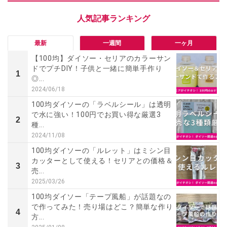
最新
一週間
一ヶ月
【100均】ダイソー・セリアのカラーサン
ドでプチDIY！子供と一緒に簡単手作り
1
◎...
2024/06/18
100均ダイソーの「ラベルシール」は透明
で水に強い！100円でお買い得な厳選3
2
種...
2024/11/08
100均ダイソーの「ルレット」はミシン目
カッターとして使える！セリアとの価格＆
3
売...
2025/03/26
100均ダイソー「テープ風船」が話題なの
で作ってみた！売り場はどこ？簡単な作り
4
方...