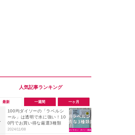
最新
一週間
一ヶ月
100均ダイソーの「ラベルシ
「ヤバい！
ール」は透明で水に強い！10
った…」と
1
1
0円でお買い得な厳選3種類
【7月30日G
更】内容を
2024/11/08
2026/07/31