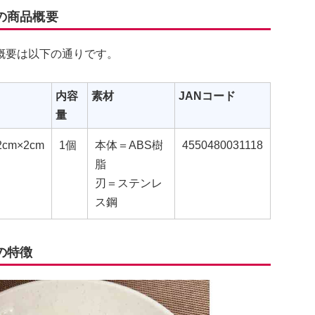
の商品概要
概要は以下の通りです。
内容
素材
JANコード
量
2cm×2cm
1個
本体＝ABS樹
4550480031118
脂
刃＝ステンレ
ス鋼
の特徴