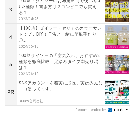
100均・ダイソーのお布施封筒で使いやす
い3種類！書き方は？コンビニでも買え
3
る？
2023/04/25
【100均】ダイソー・セリアのカラーサン
ドでプチDIY！子供と一緒に簡単手作り
4
◎...
2024/06/18
100均ダイソーの「空気入れ」おすすめ2
種類を徹底比較！足踏みタイプ◎売り場
5
は？
2024/06/13
SNSアカウントを着実に成長。実はみんな
ココ使ってます。
PR
Dreaw合同会社
Recommended by