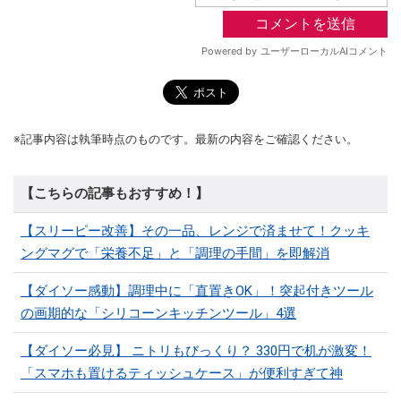
※記事内容は執筆時点のものです。最新の内容をご確認ください。
【こちらの記事もおすすめ！】
【スリーピー改善】その一品、レンジで済ませて！クッキ
ングマグで「栄養不足」と「調理の手間」を即解消
【ダイソー感動】調理中に「直置きOK」！突起付きツール
の画期的な「シリコーンキッチンツール」4選
【ダイソー必見】 ニトリもびっくり？ 330円で机が激変！
「スマホも置けるティッシュケース」が便利すぎて神