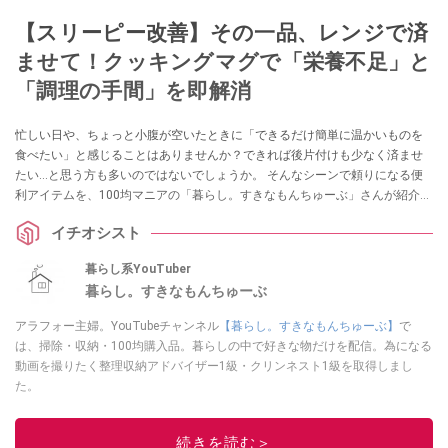
【スリーピー改善】その一品、レンジで済
ませて！クッキングマグで「栄養不足」と
「調理の手間」を即解消
忙しい日や、ちょっと小腹が空いたときに「できるだけ簡単に温かいものを
食べたい」と感じることはありませんか？できれば後片付けも少なく済ませ
たい…と思う方も多いのではないでしょうか。 そんなシーンで頼りになる便
利アイテムを、100均マニアの「暮らし。すきなもんちゅーぶ」さんが紹介し
てくれました。ダイソーの300円ショップ・スリーピーで見つけた「ストライ
イチオシスト
プクッキングマグ」は、時短調理や一人分ごはんにぴったりのアイテムで
す。見た目もかわいらしい大きめマグは、ひとつ持っておくと何かと重宝し
暮らし系YouTuber
そう。気になる方はぜひチェックしてみてください。
暮らし。すきなもんちゅーぶ
アラフォー主婦。YouTubeチャンネル
【暮らし。すきなもんちゅーぶ】
で
は、掃除・収納・100均購入品。暮らしの中で好きな物だけを配信。為になる
動画を撮りたく整理収納アドバイザー1級・クリンネスト1級を取得しまし
た。
このイチオシストの他の記事を読む
続きを読む＞