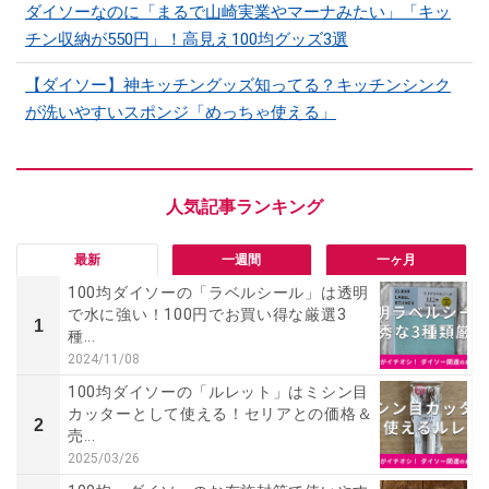
ダイソーなのに「まるで山崎実業やマーナみたい」「キッ
チン収納が550円」！高見え100均グッズ3選
【ダイソー】神キッチングッズ知ってる？キッチンシンク
が洗いやすいスポンジ「めっちゃ使える」
最新
一週間
一ヶ月
100均ダイソーの「ラベルシール」は透明
で水に強い！100円でお買い得な厳選3
1
種...
2024/11/08
100均ダイソーの「ルレット」はミシン目
カッターとして使える！セリアとの価格＆
2
売...
2025/03/26