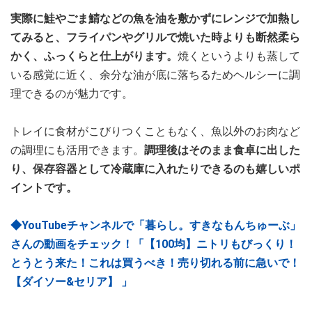
実際に鮭やごま鯖などの魚を油を敷かずにレンジで加熱し
てみると、フライパンやグリルで焼いた時よりも断然柔ら
かく、ふっくらと仕上がります。
焼くというよりも蒸して
いる感覚に近く、余分な油が底に落ちるためヘルシーに調
理できるのが魅力です。
トレイに食材がこびりつくこともなく、魚以外のお肉など
の調理にも活用できます。
調理後はそのまま食卓に出した
り、保存容器として冷蔵庫に入れたりできるのも嬉しいポ
イントです。
◆YouTubeチャンネルで「暮らし。すきなもんちゅーぶ」
さんの動画をチェック！「【100均】ニトリもびっくり！
とうとう来た！これは買うべき！売り切れる前に急いで！
【ダイソー&セリア】 」