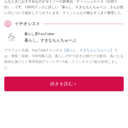
んなときにおすすめなのがダイソーの新商品「ティッシュケース（仕切り
付）」です。100均グッズに詳しい「暮らし。すきなもんちゅーぶ」さんが使
い方について紹介してくれています。ティッシュも小物もすっきり整理した
い方は、ぜひチェックしてみてください！
イチオシスト
暮らし系YouTuber
暮らし。すきなもんちゅーぶ
アラフォー主婦。YouTubeチャンネル
【暮らし。すきなもんちゅーぶ】
で
は、掃除・収納・100均購入品。暮らしの中で好きな物だけを配信。為になる
動画を撮りたく整理収納アドバイザー1級・クリンネスト1級を取得しまし
た。
このイチオシストの他の記事を読む
続きを読む＞