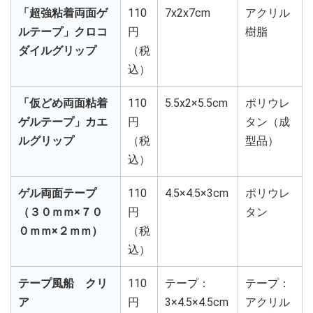
「超強粘着両面ゲ
110
7x2x7cm
アクリル
ルテープ」クロコ
円
樹脂
ダイルグリップ
（税
込）
「仮どめ両面粘着
110
5.5x2×5.5cm
ポリウレ
ゲルテープ」カエ
円
タン（成
ルグリップ
（税
型品）
込）
ゲル両面テープ
110
4.5×4.5×3cm
ポリウレ
（３０ｍｍ×７０
円
タン
０ｍｍ×２ｍｍ）
（税
込）
テープ風船 クリ
110
テープ：
テープ：
ア
円
3×4.5×4.5cm
アクリル