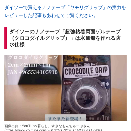
ダイソーで買えるナノテープ「ヤモリグリップ」の実力を
レビューした記事もあわせてご覧ください。
ダイソーのナノテープ「超強粘着両面ゲルテープ
（クロコダイルグリップ）」は水風船を作れる防
水仕様
画像出典：YouTube/暮らし。すきなもんちゅーぶさん
(https://www.youtube.com/watch?v=RIQWlshAXz8&t=1740s)