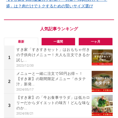
盛」は？肉だけでトクするための賢いサイズ選び
最新
一週間
一ヶ月
すき家「すきすきセット」はおもちゃ付き
の子供向けメニュー！大人も注文できるか
1
試し...
2023/12/30
メニューと一緒に注文で50円お得～！
【すき家】の期間限定メニュー「ホタテ
2
汁」新発...
2024/05/17
【すき家】の「牛お食事サラダ」は低カロ
リーだからダイエットの味方！どんな味な
3
のか...
2024/08/21