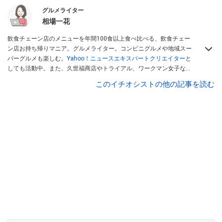
グルメライター
相場一花
飲食チェーン店のメニューを年間100食以上食べ比べる、飲食チェー
ン店お持ち帰りマニア。グルメライター。コンビニグルメや地域スー
パーグルメも楽しむ。
Yahoo！ニュースエキスパートクリエイター
と
しても活動中。また、久世福商店やトライアル、ワークマン女子など
話題のショップにも足を運ぶ。晋遊舎「LDK」や
「360LiFE」
、
このイチオシストの他の記事を読む
KADOKAWA
「レタスクラブ」
、集英社「週刊プレイボーイ」、宝島
社「おいしい！ シャトレーゼBOOK」などでグルメライター、食の専
門家として出演実績あり。