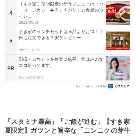
【すき家】期間限定の新作メニューは「ソ
ーセージカレー弁当」！パリッと食感のウ
4
イン...
2023/05/28
すき家のランチセットは単品よりお得！土
日も注文できる？実食レビュー
5
2023/12/30
SNSアカウントを着実に成長。実はみんな
ココ使ってます。
PR
Dreaw合同会社
Recommended by
「スタミナ最高」「ご飯が進む」【すき家
夏限定】ガツンと旨辛な「ニンニクの芽牛