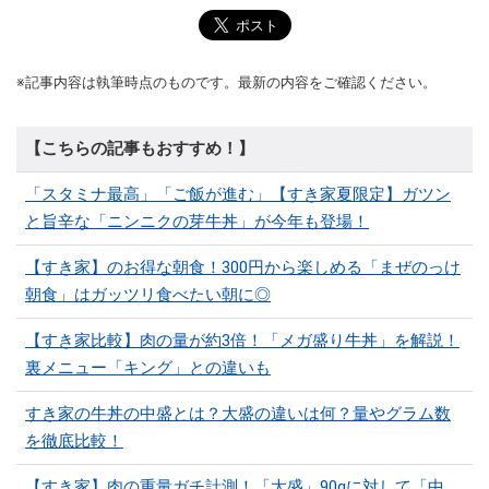
※記事内容は執筆時点のものです。最新の内容をご確認ください。
【こちらの記事もおすすめ！】
「スタミナ最高」「ご飯が進む」【すき家夏限定】ガツン
と旨辛な「ニンニクの芽牛丼」が今年も登場！
【すき家】のお得な朝食！300円から楽しめる「まぜのっけ
朝食」はガッツリ食べたい朝に◎
【すき家比較】肉の量が約3倍！「メガ盛り牛丼」を解説！
裏メニュー「キング」との違いも
すき家の牛丼の中盛とは？大盛の違いは何？量やグラム数
を徹底比較！
【すき家】肉の重量ガチ計測！「大盛」90gに対して「中