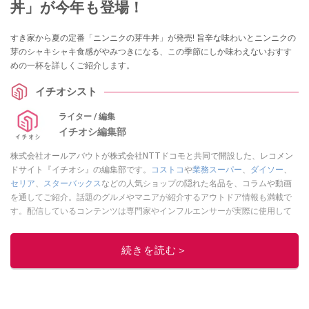
丼」が今年も登場！
すき家から夏の定番「ニンニクの芽牛丼」が発売! 旨辛な味わいとニンニクの
芽のシャキシャキ食感がやみつきになる、この季節にしか味わえないおすす
めの一杯を詳しくご紹介します。
イチオシスト
ライター / 編集
イチオシ編集部
株式会社オールアバウトが株式会社NTTドコモと共同で開設した、レコメン
ドサイト『イチオシ』の編集部です。
コストコ
や
業務スーパー
、
ダイソー
、
セリア
、
スターバックス
などの人気ショップの隠れた名品を、コラムや動画
を通してご紹介。話題のグルメやマニアが紹介するアウトドア情報も満載で
す。配信しているコンテンツは専門家やインフルエンサーが実際に使用して
レビューしています。毎日トレンド情報をお届けしているので、ぜひ
Google
ニュースでフォロー
してください！
続きを読む＞
このイチオシストの他の記事を読む