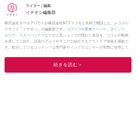
ライター / 編集
イチオシ編集部
株式会社オールアバウトが株式会社NTTドコモと共同で開設した、レコメン
ドサイト『イチオシ』の編集部です。
コストコ
や
業務スーパー
、
ダイソー
、
セリア
、
スターバックス
などの人気ショップの隠れた名品を、コラムや動画
を通してご紹介。話題のグルメやマニアが紹介するアウトドア情報も満載で
す。配信しているコンテンツは専門家やインフルエンサーが実際に使用して
レビューしています。毎日トレンド情報をお届けしているので、ぜひ
Google
ニュースでフォロー
してください！
続きを読む＞
このイチオシストの他の記事を読む