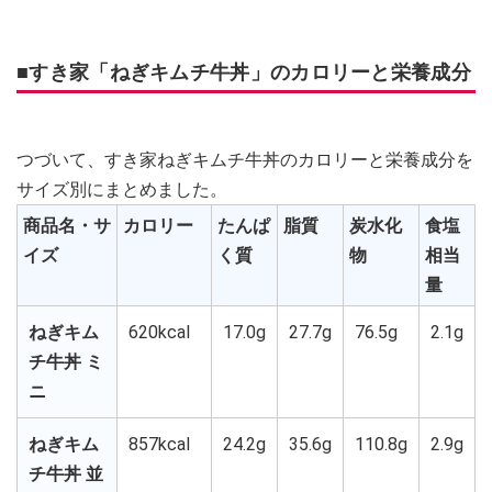
■すき家「ねぎキムチ牛丼」のカロリーと栄養成分
つづいて、すき家ねぎキムチ牛丼のカロリーと栄養成分を
サイズ別にまとめました。
商品名・サ
カロリー
たんぱ
脂質
炭水化
食塩
イズ
く質
物
相当
量
ねぎキム
620kcal
17.0g
27.7g
76.5g
2.1g
チ牛丼 ミ
ニ
ねぎキム
857kcal
24.2g
35.6g
110.8g
2.9g
チ牛丼 並