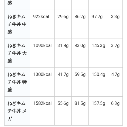
盛
ねぎキム
922kcal
29.6g
46.2g
97.7g
3.3g
チ牛丼 中
盛
ねぎキム
1090kcal
31.4g
43.0g
145.3g
3.7g
チ牛丼 大
盛
ねぎキム
1300kcal
41.7g
59.5g
150.4g
4.7g
チ牛丼 特
盛
ねぎキム
1582kcal
55.6g
81.5g
157.5g
6.3g
チ牛丼 メ
ガ