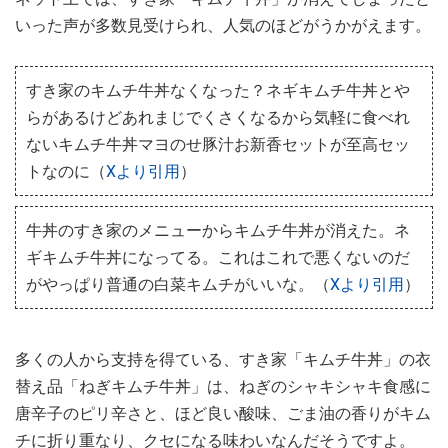
いった声が多数見受けられ、人気のほどがうかがえます。
すき家のキムチ牛丼なくなった？ネギキムチ牛丼とや
らがあるけどあれまじでくさくなるから気軽に食べれ
ないキムチ牛丼マヨのせ豚汁お新香セットが至高セッ
トなのに（
Xより引用
）
牛丼のすき家のメニューからキムチ牛丼が消えた。ネ
ギキムチ牛丼になってる。これはこれで悪くないのだ
がやっぱり普通の白菜キムチがいいな。（
Xより引用
）
多くの人から支持を得ている、すき家「キムチ牛丼」の衣
替え品「ねぎキムチ牛丼」は、ねぎのシャキシャキ食感に
唐辛子のピリ辛さと、ほど良い酸味、ごま油の香りがキム
チに折り重なり、クセになる味わいなんだそうですよ。