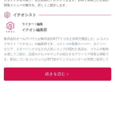
スタマイズも可能で、自分好みにアレンジできます。お得で美味しい人気の
朝食メニューの魅力を、詳しくご紹介します。
イチオシスト
ライター / 編集
イチオシ編集部
株式会社オールアバウトが株式会社NTTドコモと共同で開設した、レコメン
ドサイト『イチオシ』の編集部です。
コストコ
や
業務スーパー
、
ダイソー
、
セリア
、
スターバックス
などの人気ショップの隠れた名品を、コラムや動画
を通してご紹介。話題のグルメやマニアが紹介するアウトドア情報も満載で
す。配信しているコンテンツは専門家やインフルエンサーが実際に使用して
レビューしています。毎日トレンド情報をお届けしているので、ぜひ
Google
ニュースでフォロー
してください！
続きを読む＞
このイチオシストの他の記事を読む